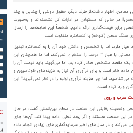
ی معادن، اظهار داشت:از طرف دیگر، حقوق دولتی را چندین و چند
خص!! در حالی که مسئولان در ادارات کل نشسته‌اند و به‌صورت
 برای قیمت‌گذاری ارائه دادیم. شخصاً این ضابطه‌ها را ارسال
اص
اری سنگ معدن (کلوخه) با کنسانتره متفاوت است.
عم
توضیح داد: من ماده‌ای دارم که تنها ۳ درصد عیار دارد، اما با تخصص و دانش خود آن را به کنسانتره تبدیل
می‌کنم که در سطح بین‌المللی، دیگر هیچ کشوری ماده معدنی با عیار ۳ درصد را استخراج نمی‌کند، اما ما همچنان این
و به یک مقصد مشخص صادر کرده‌ایم، اما می‌گویند باید قیمت آن را
ن ماده خام است و برای فرآوری آن نیاز به هزینه‌های فلوتاسیون و
‌شناسید، اما چرا هزینه فرآوری اولیه را در نظر نمی‌گیرید؟ این
ان وارد کرده است.
صنعت سرب و روی
وص وضعیت رقابتی این صنعت در سطح بین‌المللی گفت: در حال
::
 این صنعت هستند و اگر روند فعلی ادامه پیدا کند، آن‌ها جای
مل می‌کند و در سال‌های اخیر سرمایه‌گذاری‌های زیادی انجام داده
آن
ن در صنعت سرب، روی و مس، در حال تبدیل شدن به یک بازیگر