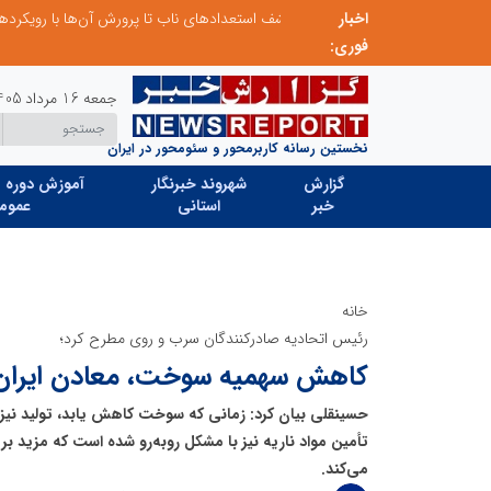
اخبار
از کشف استعدادهای ناب تا پرورش آن‌ها با رویکردهای نوآورانه؛ مسیر تحول‌آفرین شنای ایران در سطح جهانی
فوری:
جمعه 16 مرداد 1405
نخستین رسانه کاربرمحور و سئومحور در ایران
گزارش
شهروند خبرنگار
آموزش دوره ه
خبر
استانی
عموم
خانه
رئیس اتحادیه صادرکنندگان سرب و روی مطرح کرد؛
کاهش سهمیه سوخت، معادن ایران ر
حسینقلی بیان کرد: زمانی که سوخت کاهش یابد، تولید نیز
تأمین مواد ناریه نیز با مشکل روبه‌رو شده است که مزید بر
می‌کند.