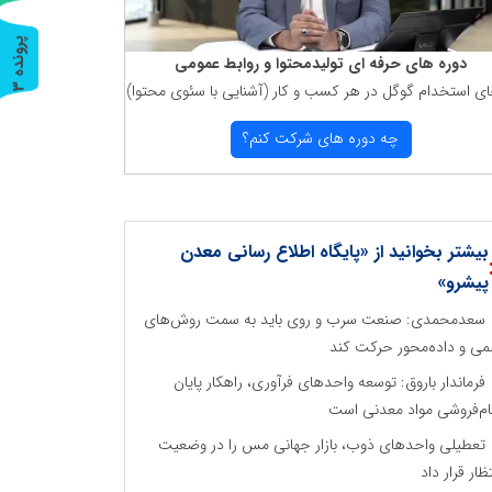
پ
3
دوره های حرفه ای تولیدمحتوا و روابط عمومی
ای استخدام گوگل در هر كسب و كار (آشنایی با سئوی محتوا)
ر
و
ن
د
ه
چه دوره های شركت كنم؟
بیشتر بخوانید از «پایگاه اطلاع رسانی معدن
پیشرو»
سعدمحمدی: صنعت سرب و روی باید به سمت روش‌های
می و داده‌محور حرکت کند
فرماندار باروق: توسعه واحدهای فرآوری، راهکار پایان
م‌فروشی مواد معدنی است
تعطیلی واحدهای ذوب، بازار جهانی مس را در وضعیت
تظار قرار داد