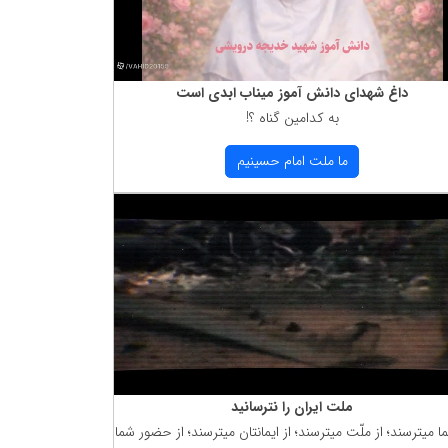
داغ شهدای دانش آموز میناب ابدی است
به كدامین گناه ؟!
ما ملت امام حسینیم
ملت ایران را نترسانید
ما میترسند؛ از ملّت میترسند؛ از ایمانتان میترسند؛ از حضور شما