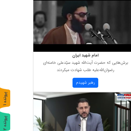
امام شهید ایران
برش‌هایی كه حضرت آیت‌الله شهید سیّدعلی خامنه‌ای
رضوان‌الله‌علیه طلب شهادت میكردند
رهبر شهیدم
پ
1
ر
و
ن
د
ه
پ
2
ر
و
ن
د
ه