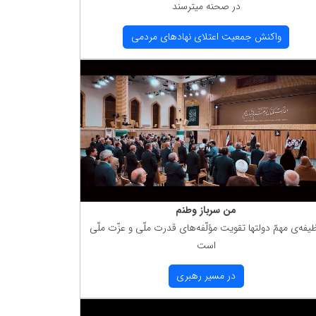
در صحنه میترسند
واكنش جمعیت اعتلای نهادهای مردمی
من سرباز وطنم
یفه‌ی مهمّ دولتها تقویت مؤلّفه‌های قدرت ملّی و عزّت ملّی
است
در مسیر رهبری