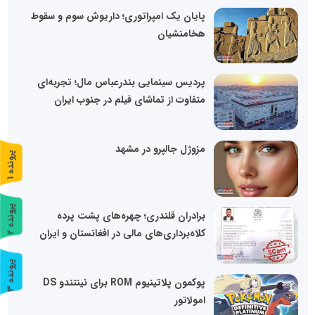
پایان یک امپراتوری؛ داریوش سوم و سقوط
هخامنشیان
پردیس سینمایی بندرعباس مال؛ تجربه‌ای
متفاوت از تماشای فیلم در جنوب ایران
مزوژل جالپرو در مشهد
پ
1
ر
و
ن
د
ه
پ
2
برادران قلندری؛ چهره‌های پشت پرده
کلاه‌برداری‌های مالی در افغانستان و ایران
ر
و
ن
د
ه
پ
3
پوکمون پلاتینیوم ROM برای نینتندو DS
ر
و
ن
د
ه
امولاتور