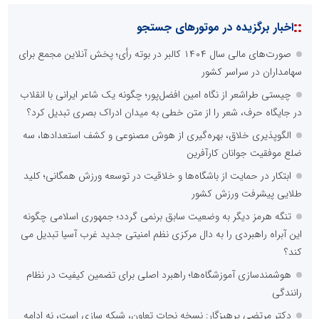
::
اخبار برگزیده در موتورهای جستجو
صورت‌های مالی سال ۱۴۰۴ کالبر در بوته رأی؛ پخش آنلاین مجمع برای
سهامداران در سراسر کشور
چیستی طراشعر از نگاه امین افضل‌پور؛ چگونه یک شاعر ایرانی با انقلاب
در جایگاه حرف، شعر را از متن خطی به میدان ادراک بصری تبدیل کرد؟
الگوپذیری خلاق، بهره‌گیری از هوش مصنوعی و کشف استعدادها، سه
ضلع موفقیت جوانان کارآفرین
ابتکار در حمایت از باشگاه‌ها و خلاقیت در توسعه ورزش همگانی؛ کلید
طلایی پیشرفت ورزش کشور
تنگه هرمز دیگر به وضعیت سابق برنمی گردد؛ جمهوری اسلامی چگونه
این آبراه راهبردی را به دال مرکزی نظم امنیتی جدید غرب آسیا تبدیل می
کند؟
هوشمندسازی آموزشگاه‌ها؛ راهبرد اصلی برای تضمین کیفیت در نظام
رانندگی
دکتر مرتضی پرهیزگار: نسخه نجات تعاون، شبکه سازی است، نه ادامه