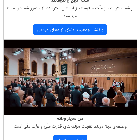
ملت ایران را نترسانید
از شما میترسند؛ از ملّت میترسند؛ از ایمانتان میترسند؛ از حضور شما در صحنه
میترسند
واكنش جمعیت اعتلای نهادهای مردمی
من سرباز وطنم
وظیفه‌ی مهمّ دولتها تقویت مؤلّفه‌های قدرت ملّی و عزّت ملّی است
در مسیر رهبری