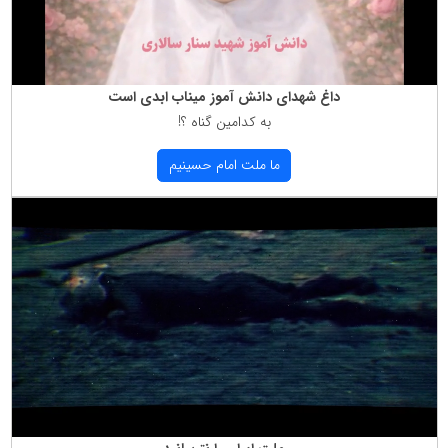
داغ شهدای دانش آموز میناب ابدی است
به كدامین گناه ؟!
ما ملت امام حسینیم