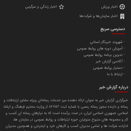
اخبار ورزش
اخبار زندگی و سرگرمی
اخبار سازمان‌ها و شرکت‌ها
آهن و فولاد غدیر ایرانیان
دسترسی سریع
تامین آهن اسفنجی تولیدکنندگان فولاد در کشور
شهروند خبرنگار استانی
آموزش دوره های روابط عمومی
پایگاه اطلاع رسانی اعتلای نهادهای مردمی
تدوین برنامه روابط عمومی
مسعودصادقی
آکادمی گزارش خبر
دستیار روابط عمومی
ارتباط با ما
درباره گزارش خبر
خبرگزاری گزارش خبر به عنوان ارائه دهنده میز خدمات رسانه‌ای ویژه، مشاور ارتباطات و
رسانه و دارنده مجوز رسانه رسمی با شماره ثبت 86752 از وزارت محترم فرهنگ و ارشاد
تریبون
اسلامی جمهوری اسلامی ایران، در صدد برآمده است که به نیازهای رسانه ای کسب و
انتشار گسترده محتوا در رسانه گزارش خبر
کار و مجموعه های متبوع متولیان حوزه ارتباطات و روابط عمومی در سازمان ها،
ادارات، شرکت ها و تمامی مدیران کسب و کارهای خرد و اینترنتی و همچنین مدیران