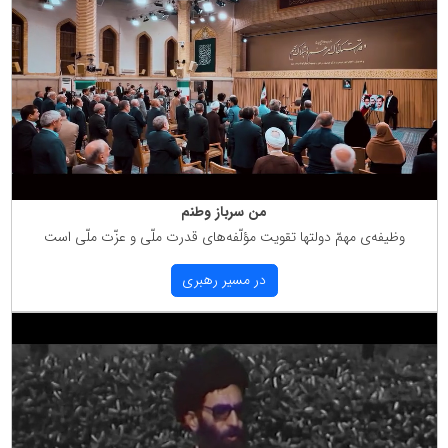
من سرباز وطنم
وظیفه‌ی مهمّ دولتها تقویت مؤلّفه‌های قدرت ملّی و عزّت ملّی است
در مسیر رهبری