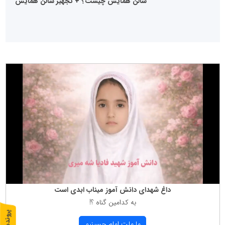
سالن همایش چیست؟ + تجهیز سالن همایش
داغ شهدای دانش آموز میناب ابدی است
به كدامین گناه ؟!
پ
1
ما ملت امام حسینیم