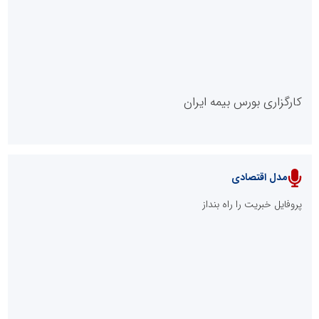
روابط عمومی خبرگزاری گزارش خبر
کارگزاری بورس بیمه ایران
مدل اقتصادی
پایگاه خبری نهضت ملی مسکن
پروفایل خبریت را راه بنداز
سازمان بورس و اوراق بهادار
مرجع اخبار موثق در بازارسرمایه