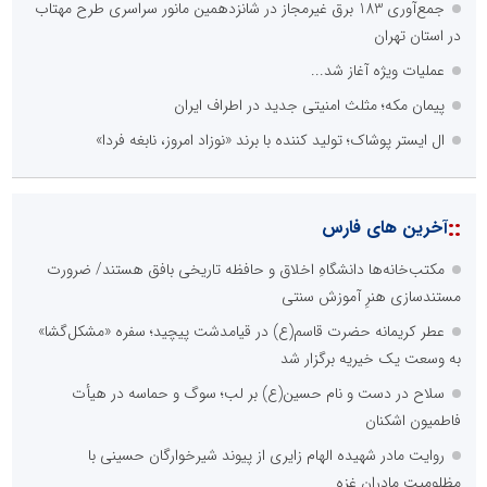
جمع‌آوری 183 برق غیرمجاز در شانزدهمین مانور سراسری طرح مهتاب
در استان تهران
عملیات ویژه آغاز شد...
پیمان مکه؛ مثلث امنیتی جدید در اطراف ایران
ال ایستر پوشاک؛ تولید کننده با برند «نوزاد امروز، نابغه فردا»
::
آخرین های فارس
مکتب‌خانه‌ها دانشگاهِ اخلاق و حافظه تاریخی بافق هستند/ ضرورت
مستندسازی هنرِ آموزش سنتی
عطر کریمانه حضرت قاسم(ع) در قیامدشت پیچید؛ سفره «مشکل‌گشا»
به وسعت یک خیریه برگزار شد
سلاح در دست و نام حسین(ع) بر لب؛ سوگ و حماسه در هیأت
فاطمیون اشکنان
روایت مادر شهیده الهام زایری از پیوند شیرخوارگان حسینی با
مظلومیت مادران غزه