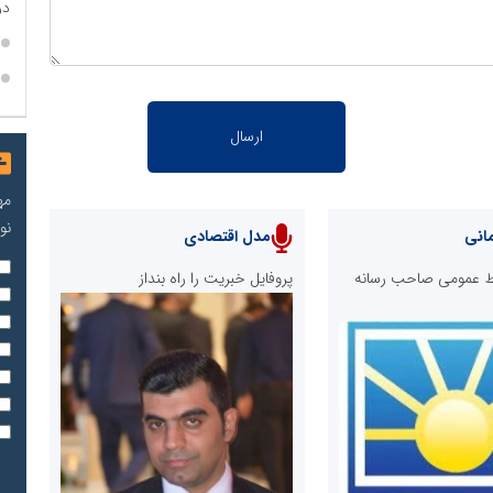
در
مه
نو
انی
مدل اقتصادی
ابط عمومی صاحب رسانه
پروفایل خبریت را راه بنداز