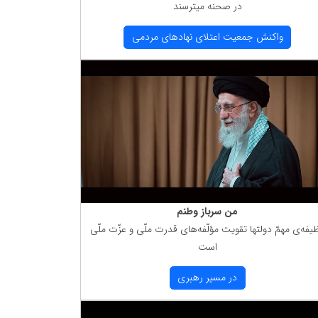
در صحنه میترسند
واكنش جمعیت اعتلای نهادهای مردمی
من سرباز وطنم
یفه‌ی مهمّ دولتها تقویت مؤلّفه‌های قدرت ملّی و عزّت ملّی
است
در مسیر رهبری