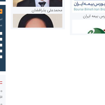
محمدعلی بذرافشان
رس بیمه ایران
اص
عم
مریم حاج نوروز نظری
 و اوراق بهادار
ثق در بازارسرمایه
::
اق