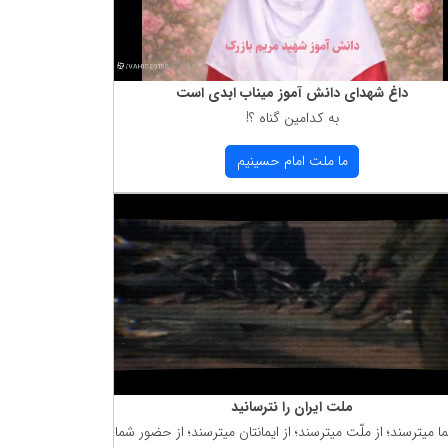
داغ شهدای دانش آموز میناب ابدی است
به كدامین گناه ؟!
ما ملت امام حسینیم
ملت ایران را نترسانید
ما میترسند؛ از ملّت میترسند؛ از ایمانتان میترسند؛ از حضور شما