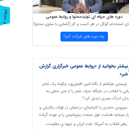
پ
3
دوره های حرفه ای تولیدمحتوا و روابط عمومی
ای استخدام گوگل در هر كسب و كار (آشنایی با سئوی محتوا)
ر
و
ن
د
ه
چه دوره های شركت كنم؟
بیشتر بخوانید از «روابط عمومی خبرگزاری گزارش
خبر»
چیستی طراشعر از نگاه امین افضل‌پور؛ چگونه یک شاعر
رانی با انقلاب در جایگاه حرف، شعر را از متن خطی به
دان ادراک بصری تبدیل کرد؟
سیروس حامدی با کارنامه‌ای درخشان در فولاد، پالایش و
زار سرمایه هدایت غول صنعت پتروشیمی را بر عهده گرفت
رهبر انقلاب به آمریکا: ملت ایران و جبهه ی مقاومت،