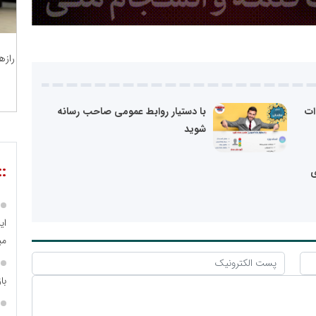
رازه
ات
با دستیار روابط عمومی صاحب رسانه
شوید
::
ی
ای
می
با