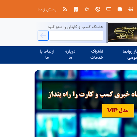
چیستی طراشعر از نگاه امین افضل‌پور؛ چگونه یک شاعر ایرانی با انقلاب در جایگاه حرف، شعر را از متن خطی به میدان ادراک بصری تبدیل کرد؟
پخش زنده
هشتگ کسب و کارتان را سئو کنید
ر روابط
اشتراک
درباره
ارتباط با
ومی
خدمات
ما
ما