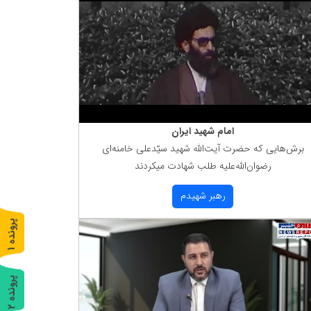
امام شهید ایران
برش‌هایی كه حضرت آیت‌الله شهید سیّدعلی خامنه‌ای
رضوان‌الله‌علیه طلب شهادت میكردند
رهبر شهیدم
پ
1
ر
و
ن
د
ه
پ
2
ر
و
ن
د
ه