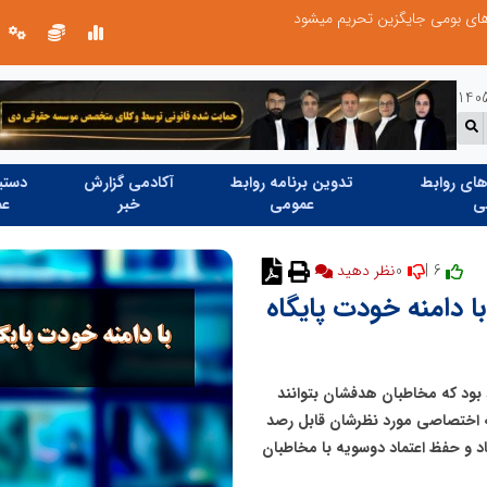
تنگه هرمز دیگر به وضعیت سابق برنمی گردد؛ جمهوری اسلامی چگونه این آبراه راهبردی را به دال مرکزی نظم امنیتی جدید غرب آسیا تبدیل می کند؟
ای روابط
تدوین برنامه روابط
آکادمی گزارش
دستیا
ی
عمومی
خبر
عم
0
6 |
نظر دهید
ا دامنه خودت پایگاه
بود که مخاطبان هدفشان بتوانند
ه اختصاصی مورد نظرشان قابل رصد
جاد و حفظ اعتماد دوسویه با مخاطبان