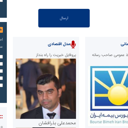
اص
انی
مدل اقتصادی
عم
ابط عمومی صاحب رسانه
پروفایل خبریت را راه بنداز
::
محمدعلی بذرافشان