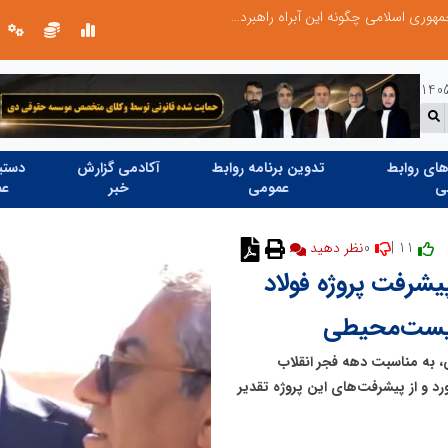
تنگه هرمز دیگر به وضعیت سابق برنمی گردد؛ جمهوری اسلامی چگونه این آبراه راهبردی را به دال مرکزی نظم امنیتی جدید غرب آسیا تبدیل می کند؟
دکتر مرتضی پرهیزگار: نسخه نجات تعاون
ای روابط
تدوین برنامه روابط
آکادمی گزارش
دستیا
ی
عمومی
خبر
عم
0
11 |
نظر دهید
یشرفت پروژه فولاد
زیست‌محیطی
 به مناسبت دهه فجر انقلاب
ورد و از پیشرفت‌های این پروژه تقدیر