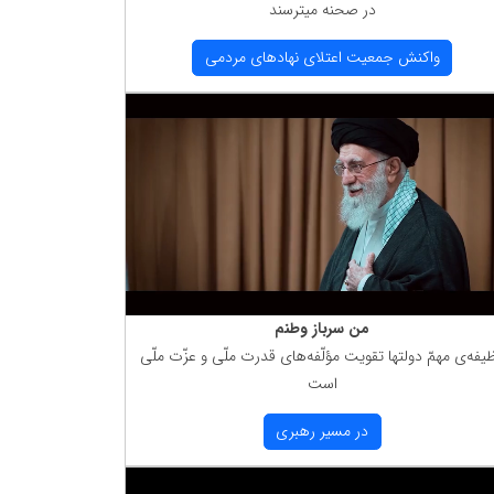
در صحنه میترسند
واكنش جمعیت اعتلای نهادهای مردمی
من سرباز وطنم
یفه‌ی مهمّ دولتها تقویت مؤلّفه‌های قدرت ملّی و عزّت ملّی
است
در مسیر رهبری