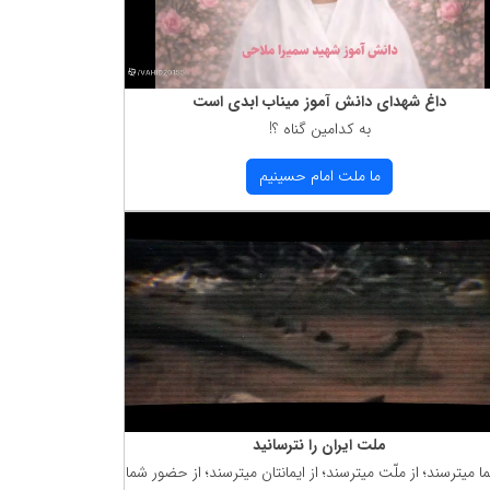
داغ شهدای دانش آموز میناب ابدی است
به كدامین گناه ؟!
ما ملت امام حسینیم
ملت ایران را نترسانید
ما میترسند؛ از ملّت میترسند؛ از ایمانتان میترسند؛ از حضور شما