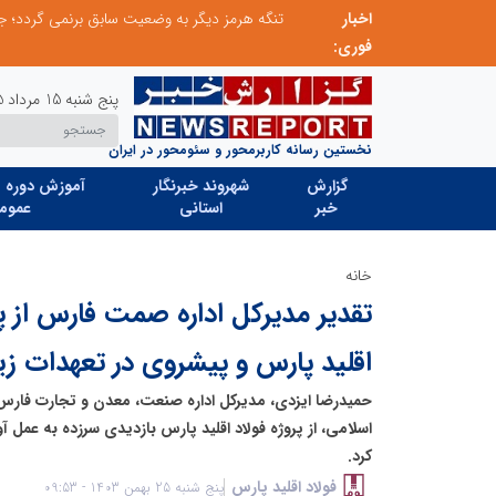
اخبار
طرحواره های فعال شده در پساجنگ؛ هشدار دکتر یاراحمد: مراقب اخبار زرد و واکنش های هیجانی باشید
فوری:
پنج شنبه 15 مرداد 1405
نخستین رسانه کاربرمحور و سئومحور در ایران
گزارش
شهروند خبرنگار
آموزش دوره ه
خبر
استانی
عموم
خانه
تقدیر مدیرکل اداره صمت فارس از پ
اقلید پارس و پیشروی در تعهدات 
حمیدرضا ایزدی، مدیرکل اداره صنعت، معدن و تجارت فارس،
اسلامی، از پروژه فولاد اقلید پارس بازدیدی سرزده به عمل آ
کرد.
فولاد اقلید پارس
پنج شنبه 25 بهمن 1403 - 09:53