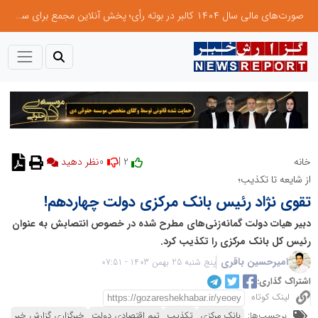
صورت‌های مالی سال ۱۴۰۴ کالبر در بوته رأی؛ پخش آنلاین مجمع برای سهامداران در سراسر کشور
0
2 |
خانه
از شایعه تا تکذیب؛
تقوی نژاد رئیس بانک مرکزی دولت چهاردهم!
دبیر هیات دولت گمانه‌زنی‌های مطرح شده در خصوص انتصابش به عنوان
رئیس کل بانک مرکزی را تکذیب کرد.
امیرحسین باقری
پنج شنبه 25 بهمن 1403 - 07:51
اشتراک گذاری:
لینک کوتاه
برچسب‌ها:
بانک مرکزی
تکذیب
تیم اقتصادی دولت
خبرگزاری گزارش خبر