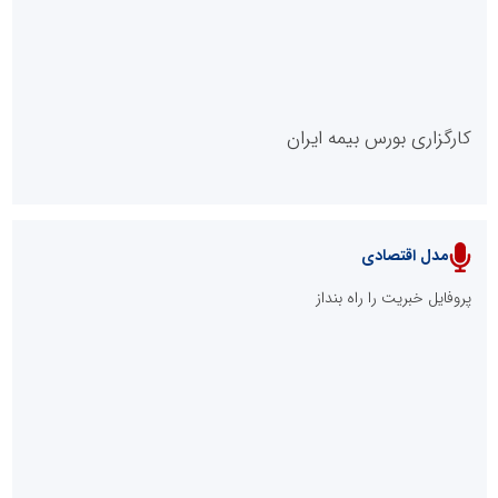
کارگزاری بورس بیمه ایران
مدل اقتصادی
پایگاه خبری نهضت ملی مسکن
پروفایل خبریت را راه بنداز
سازمان بورس و اوراق بهادار
مرجع اخبار موثق در بازارسرمایه