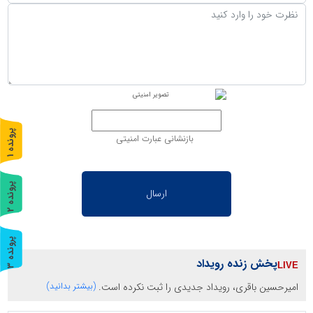
پ
1
بازنشانی عبارت امنیتی
ر
و
ن
د
ه
پ
2
ر
و
ن
د
ه
پ
3
پخش زنده رویداد
ر
و
ن
د
ه
امیرحسین باقری، رویداد جدیدی را ثبت نکرده است.
(بیشتر بدانید)