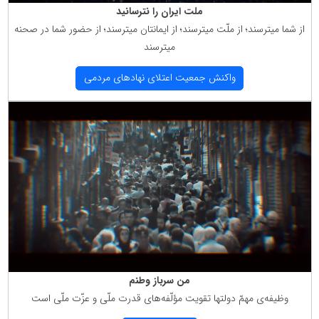
ملت ایران را نترسانید
از شما میترسند؛ از ملّت میترسند؛ از ایمانتان میترسند؛ از حضور شما در صحنه
میترسند
واكنش جمعیت اعتلای نهادهای مردمی
من سرباز وطنم
وظیفه‌ی مهمّ دولتها تقویت مؤلّفه‌های قدرت ملّی و عزّت ملّی است