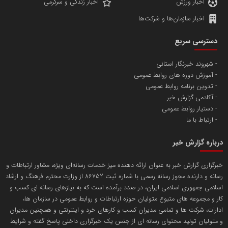
اخبار ورزش
اخبار زندگی و سرگرمی
اخبار سازمان‌ها و شرکت‌ها
آهن و فولاد غدیر ایرانیان
دسترسی سریع
تامین آهن اسفنجی تولیدکنندگان فولاد در کشور
شهروند خبرنگار استانی
آموزش دوره های روابط عمومی
پایگاه اطلاع رسانی اعتلای نهادهای مردمی
تدوین برنامه روابط عمومی
مسعودصادقی
آکادمی گزارش خبر
دستیار روابط عمومی
ارتباط با ما
درباره گزارش خبر
خبرگزاری گزارش خبر به عنوان ارائه دهنده میز خدمات رسانه‌ای ویژه، مشاور ارتباطات و
رسانه و دارنده مجوز رسانه رسمی با شماره ثبت 86752 از وزارت محترم فرهنگ و ارشاد
تریبون
اسلامی جمهوری اسلامی ایران، در صدد برآمده است که به نیازهای رسانه ای کسب و
انتشار گسترده محتوا در رسانه گزارش خبر
کار و مجموعه های متبوع متولیان حوزه ارتباطات و روابط عمومی در سازمان ها،
ادارات، شرکت ها و تمامی مدیران کسب و کارهای خرد و اینترنتی و همچنین مدیران
پایگاه اطلاع رسانی دریا و نفت
و متولیان تولید محتوای رسانه ای از جنس یک خبرگزاری داخلی پاسخ گفته و شرایط