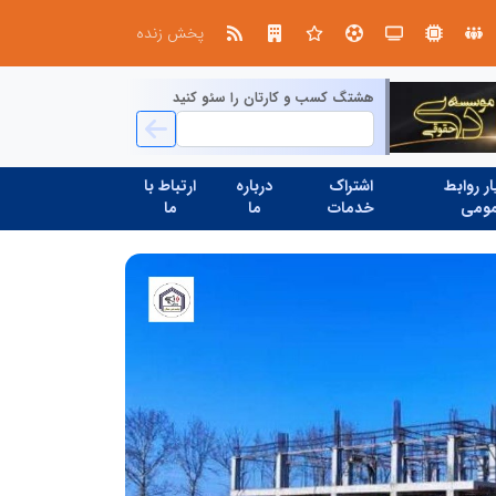
الگوپذیری خلاق، بهره‌گیری از هوش مصنوعی و کشف استعدادها، سه ضلع موفقیت جوانان کارآفرین
مدیران خلاق و تاب آوری صنعتی
پخش زنده
هشتگ کسب و کارتان را سئو کنید
ر روابط
اشتراک
درباره
ارتباط با
ومی
خدمات
ما
ما