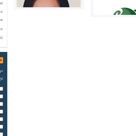
پروژه
مع
زی
مریم حاج نوروز نظری
 و اوراق بهادار
مه
ثق در بازارسرمایه
نو
مسعودصادقی