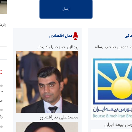
رازه
انی
مدل اقتصادی
ابط عمومی صاحب رسانه
پروفایل خبریت را راه بنداز
::
مس
محمدعلی بذرافشان
تأ
رس بیمه ایران