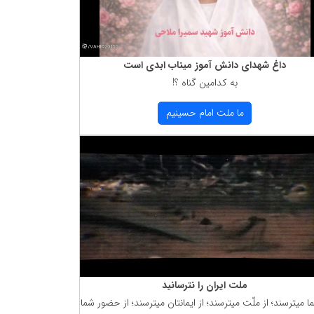
داغ شهدای دانش آموز میناب ابدی است
به كدامین گناه ؟!
ما ملت امام حسینیم
ملت ایران را نترسانید
ما میترسند؛ از ملّت میترسند؛ از ایمانتان میترسند؛ از حضور شما