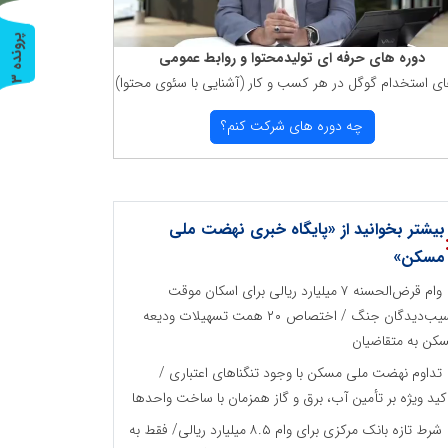
پ
3
دوره های حرفه ای تولیدمحتوا و روابط عمومی
ای استخدام گوگل در هر كسب و كار (آشنایی با سئوی محتوا)
ر
و
ن
د
ه
چه دوره های شركت كنم؟
بیشتر بخوانید از «پایگاه خبری نهضت ملی
مسکن»
وام قرض‌الحسنه ۷ میلیارد ریالی برای اسکان موقت
آسیب‌دیدگان جنگ / اختصاص ۲۰ همت تسهیلات ودیعه
کن به متقاضیان
تداوم نهضت ملی مسکن با وجود تنگناهای اعتباری /
کید ویژه بر تأمین آب، برق و گاز همزمان با ساخت واحدها
شرط تازه بانک مرکزی برای وام ۸.۵ میلیارد ریالی/ فقط به