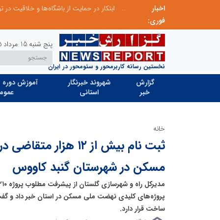
اخبار
چیستی طراشعر از نگاه امین افضل‌پور؛ چگونه یک شاعر ایرانی با انقلاب در جایگاه حرف، شعر را از متن خطی به میدان ادراک بصری تبدیل کرد؟
فوری:
پنج شنبه 15 مرداد 1405
نخستین رسانه کاربرمحور و سئومحور در ایران
گزارش
شهروند خبرنگار
آموزش دوره ه
خبر
استانی
عموم
خانه
ثبت نام بیش از ۱۲ هزار
مسکن در شهرستان گنبد کاووس
پروژه‌های کلیدی نهضت ملی مسکن در استان خبر داد و گفت
ساخت قرار دارد.