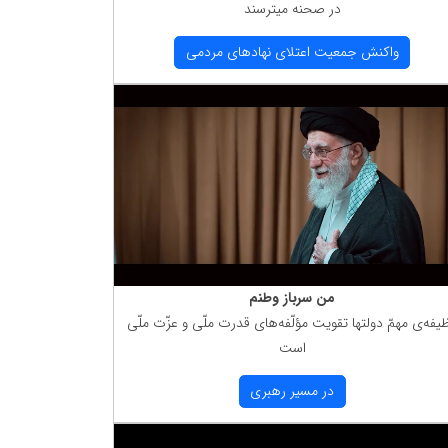
در صحنه میترسند
واكنش جمعیت اعتلای نهادهای مردمی
من سرباز وطنم
یفه‌ی مهمّ دولتها تقویت مؤلّفه‌های قدرت ملّی و عزّت ملّی
است
در مسیر رهبری