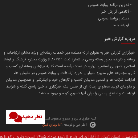
پایگاه اطلاع رسانی اعتلای نهادهای مردمی
تدوین برنامه روابط عمومی
مسعودصادقی
آکادمی گزارش خبر
دستیار روابط عمومی
ارتباط با ما
درباره گزارش خبر
خبرگزاری گزارش خبر به عنوان ارائه دهنده میز خدمات رسانه‌ای ویژه، مشاور ارتباطات و
رسانه و دارنده مجوز رسانه رسمی با شماره ثبت 86752 از وزارت محترم فرهنگ و ارشاد
تریبون
اسلامی جمهوری اسلامی ایران، در صدد برآمده است که به نیازهای رسانه ای کسب و
انتشار گسترده محتوا در رسانه گزارش خبر
کار و مجموعه های متبوع متولیان حوزه ارتباطات و روابط عمومی در سازمان ها،
ادارات، شرکت ها و تمامی مدیران کسب و کارهای خرد و اینترنتی و همچنین مدیران
پایگاه اطلاع رسانی دریا و نفت
و متولیان تولید محتوای رسانه ای از جنس یک خبرگزاری داخلی پاسخ گفته و شرایط
محمدعلی کرمعلی
ارتباطات و اطلاع رسانی را برای آنها تسریع کرده و بهبود ببخشد.
نظر دهید
کلیه حقوق مادی و معنوی محفوظ است.
| طراحی و توسعه:
آما ویرای کیان