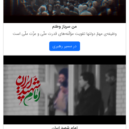
من سرباز وطنم
وظیفه‌ی مهمّ دولتها تقویت مؤلّفه‌های قدرت ملّی و عزّت ملّی است
در مسیر رهبری
امام شهید ایران