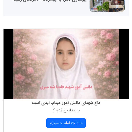
داغ شهدای دانش آموز میناب ابدی است
به كدامین گناه ؟!
ما ملت امام حسینیم