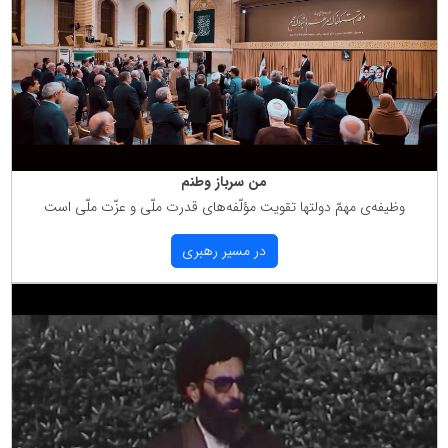
من سرباز وطنم
وظیفه‌ی مهمّ دولتها تقویت مؤلّفه‌های قدرت ملّی و عزّت ملّی است
در مسیر رهبری