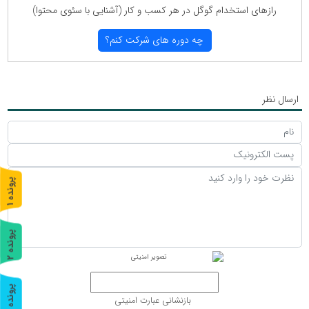
رازهای استخدام گوگل در هر كسب و كار (آشنایی با سئوی محتوا)
چه دوره های شركت كنم؟
ارسال نظر
پ
1
ر
و
ن
د
ه
پ
2
ر
و
ن
د
ه
پ
3
بازنشانی عبارت امنیتی