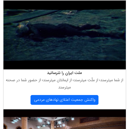
ملت ایران را نترسانید
از شما میترسند؛ از ملّت میترسند؛ از ایمانتان میترسند؛ از حضور شما در صحنه
میترسند
واكنش جمعیت اعتلای نهادهای مردمی