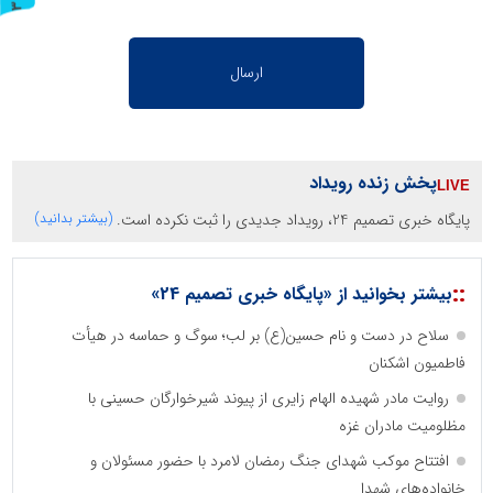
ر
و
ن
د
ه
پخش زنده رویداد
پایگاه خبری تصمیم 24، رویداد جدیدی را ثبت نکرده است.
(بیشتر بدانید)
::
بیشتر بخوانید از «پایگاه خبری تصمیم 24»
سلاح در دست و نام حسین(ع) بر لب؛ سوگ و حماسه در هیأت
فاطمیون اشکنان
روایت مادر شهیده الهام زایری از پیوند شیرخوارگان حسینی با
مظلومیت مادران غزه
افتتاح موکب شهدای جنگ رمضان لامرد با حضور مسئولان و
خانواده‌های شهدا