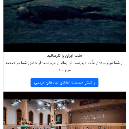
ملت ایران را نترسانید
از شما میترسند؛ از ملّت میترسند؛ از ایمانتان میترسند؛ از حضور شما در صحنه
میترسند
واكنش جمعیت اعتلای نهادهای مردمی