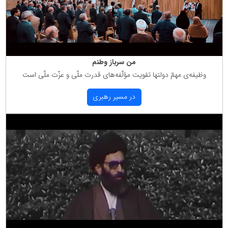
من سرباز وطنم
وظیفه‌ی مهمّ دولتها تقویت مؤلّفه‌های قدرت ملّی و عزّت ملّی است
در مسیر رهبری