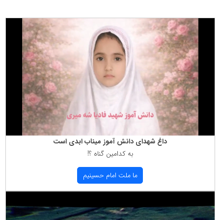
داغ شهدای دانش آموز میناب ابدی است
به كدامین گناه ؟!
ما ملت امام حسینیم