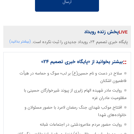
پخش زنده رویداد
پایگاه خبری تصمیم 24، رویداد جدیدی را ثبت نکرده است.
(بیشتر بدانید)
::
بیشتر بخوانید از «پایگاه خبری تصمیم 24»
سلاح در دست و نام حسین(ع) بر لب؛ سوگ و حماسه در هیأت
فاطمیون اشکنان
روایت مادر شهیده الهام زایری از پیوند شیرخوارگان حسینی با
مظلومیت مادران غزه
افتتاح موکب شهدای جنگ رمضان لامرد با حضور مسئولان و
خانواده‌های شهدا
روایت حضور مردم علامرودشتی در اجتماعات شبانه
مسجد علی ابن ابی طالب (ع)خندق در فصل امتحانات، رنگ کلاس