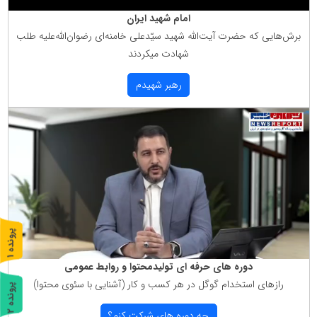
امام شهید ایران
برش‌هایی كه حضرت آیت‌الله شهید سیّدعلی خامنه‌ای رضوان‌الله‌علیه طلب
شهادت میكردند
رهبر شهیدم
پ
1
ر
و
ن
د
ه
دوره های حرفه ای تولیدمحتوا و روابط عمومی
رازهای استخدام گوگل در هر كسب و كار (آشنایی با سئوی محتوا)
پ
2
چه دوره های شركت كنم؟
ر
و
ن
د
ه