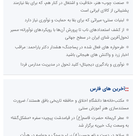
صنعت چوب؛ هنر، خلاقیت و اشتغال در کنار هم، که برای بقا نیازمند
پشتیبانی از کالای ایرانی است
لبنیات سنتی؛ میراثی که برای بقا به حمایت و نوآوری نیاز دارد
از کشف استعدادهای ناب تا پرورش آن‌ها با رویکردهای نوآورانه؛ مسیر
تحول‌آفرین شنای ایران در سطح جهانی
طرحواره های فعال شده در پساجنگ؛ هشدار دکتر یاراحمد: مراقب
اخبار زرد و واکنش های هیجانی باشید
نوآوری و یادگیری دیجیتال؛ کلید تحول در مدیریت مدارس فردا
::
آخرین های فارس
مکتب‌خانه‌ها دانشگاهِ اخلاق و حافظه تاریخی بافق هستند/ ضرورت
مستندسازی هنرِ آموزش سنتی
عطر کریمانه حضرت قاسم(ع) در قیامدشت پیچید؛ سفره «مشکل‌گشا»
به وسعت یک خیریه برگزار شد
سلاح در دست و نام حسین(ع) بر لب؛ سوگ و حماسه در هیأت