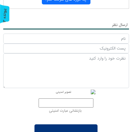
پ
3
ر
و
ن
د
ه
ارسال نظر
بازنشانی عبارت امنیتی