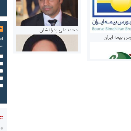
محمدعلی بذرافشان
رس بیمه ایران
اص
عم
مریم حاج نوروز نظری
 و اوراق بهادار
::
ثق در بازارسرمایه