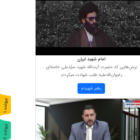
امام شهید ایران
برش‌هایی كه حضرت آیت‌الله شهید سیّدعلی خامنه‌ای
رضوان‌الله‌علیه طلب شهادت میكردند
رهبر شهیدم
پ
1
ر
و
ن
د
ه
پ
2
ر
و
ن
د
ه