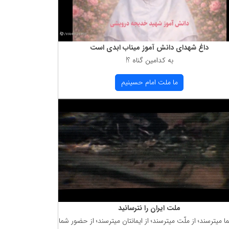
داغ شهدای دانش آموز میناب ابدی است
به كدامین گناه ؟!
ما ملت امام حسینیم
ملت ایران را نترسانید
ما میترسند؛ از ملّت میترسند؛ از ایمانتان میترسند؛ از حضور شما