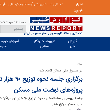
اخبار
از کشف استعدادهای ناب تا پرورش آن‌ها با رویکردهای نوآورانه؛ مسیر تحول‌آفرین شنای ایران در سطح جهانی
فوری:
جمعه 16 مرداد 1405
نخستین رسانه کاربرمحور و سئومحور در ایران
گزارش
شهروند خبرنگار
آموزش دوره ه
خبر
استانی
عموم
خانه
در صندوق ملی مسکن انجام شد؛
برگزاری جلسه 
پروژه‌های نهضت ملی مسکن
جلسه‌ بررسی و ساماندهی نحوه
ملی مسکن برگزار شد.