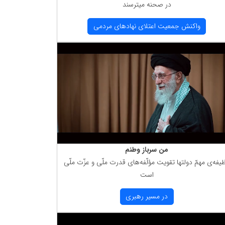
در صحنه میترسند
واكنش جمعیت اعتلای نهادهای مردمی
من سرباز وطنم
یفه‌ی مهمّ دولتها تقویت مؤلّفه‌های قدرت ملّی و عزّت ملّی
است
در مسیر رهبری