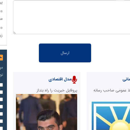
پروژه
مع
زی
مه
نو
انی
مدل اقتصادی
ابط عمومی صاحب رسانه
پروفایل خبریت را راه بنداز