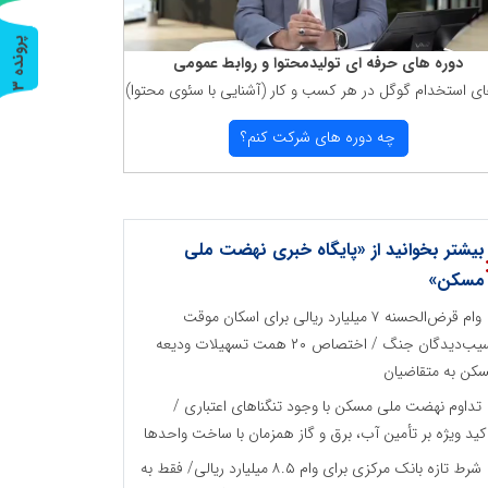
پ
3
دوره های حرفه ای تولیدمحتوا و روابط عمومی
ای استخدام گوگل در هر كسب و كار (آشنایی با سئوی محتوا)
ر
و
ن
د
ه
چه دوره های شركت كنم؟
بیشتر بخوانید از «پایگاه خبری نهضت ملی
مسکن»
وام قرض‌الحسنه ۷ میلیارد ریالی برای اسکان موقت
آسیب‌دیدگان جنگ / اختصاص ۲۰ همت تسهیلات ودیعه
کن به متقاضیان
تداوم نهضت ملی مسکن با وجود تنگناهای اعتباری /
کید ویژه بر تأمین آب، برق و گاز همزمان با ساخت واحدها
شرط تازه بانک مرکزی برای وام ۸.۵ میلیارد ریالی/ فقط به