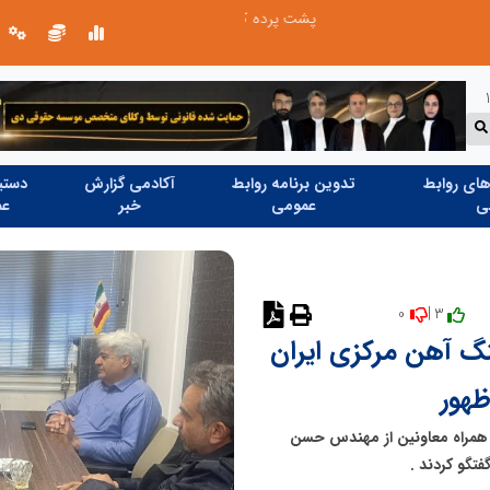
ران در خزر
روایت تصویری از خدمت در مسیر اربع
ای روابط
تدوین برنامه روابط
آکادمی گزارش
دستیا
ی
عمومی
خبر
عم
0
3 |
نگ آهن مرکزی ایران
ظهور
 همراه معاونین از مهندس حسن
تگو کردند .