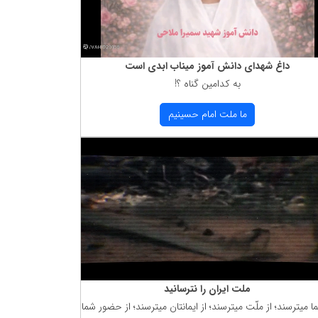
داغ شهدای دانش آموز میناب ابدی است
به كدامین گناه ؟!
ما ملت امام حسینیم
ملت ایران را نترسانید
ما میترسند؛ از ملّت میترسند؛ از ایمانتان میترسند؛ از حضور شما