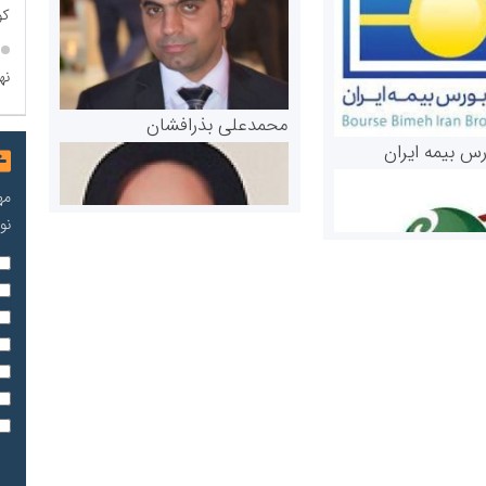
کو
نه
محمدعلی بذرافشان
رس بیمه ایران
مه
نو
مریم حاج نوروز نظری
 و اوراق بهادار
ثق در بازارسرمایه