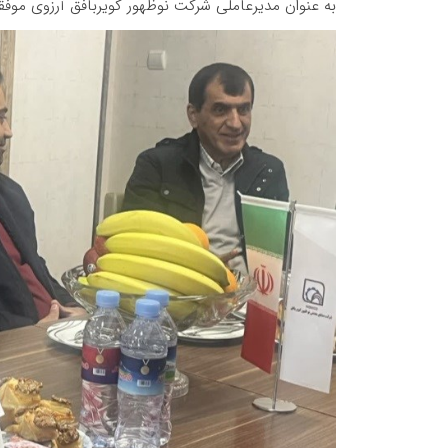
به عنوان مدیرعاملی شرکت نوظهور کویربافق آرزوی موف