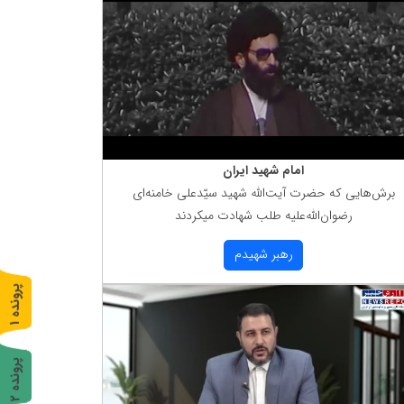
امام شهید ایران
برش‌هایی كه حضرت آیت‌الله شهید سیّدعلی خامنه‌ای
رضوان‌الله‌علیه طلب شهادت میكردند
رهبر شهیدم
پ
1
ر
و
ن
د
ه
پ
2
ر
و
ن
د
ه