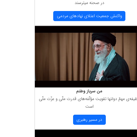
در صحنه میترسند
واكنش جمعیت اعتلای نهادهای مردمی
من سرباز وطنم
یفه‌ی مهمّ دولتها تقویت مؤلّفه‌های قدرت ملّی و عزّت ملّی
است
در مسیر رهبری