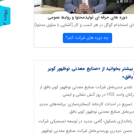
پ
3
دوره های حرفه ای تولیدمحتوا و روابط عمومی
ای استخدام گوگل در هر كسب و كار (آشنایی با سئوی محتوا)
ر
و
ن
د
ه
چه دوره های شركت كنم؟
بیشتر بخوانید از «صنایع معدنی نوظهور کویر
بافق»
تقدیر مدیرعامل شرکت صنایع معدنی نوظهور کویر بافق از
ان واحد HSE در روز آتش نشانی و ایمنی
تسریع در احداث کارخانه کنسانتره‌سازی: برنامه‌های جدید
یرعامل صنایع معدنی نوظهور کویر بافق
راه‌اندازی باسکول؛ گامی جدید در توسعه لجستیکی شرکت
حسن حیدری پورمدیرعامل شرکت صنایع معدنی نوظهور