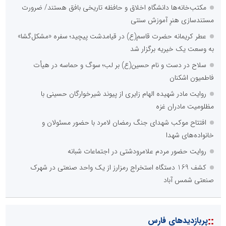
مکتب‌خانه‌ها دانشگاهِ اخلاق و حافظه تاریخی بافق هستند/ ضرورت
مستندسازی هنرِ آموزش سنتی
عطر کریمانه حضرت قاسم(ع) در قیامدشت پیچید؛ سفره «مشکل‌گشا»
به وسعت یک خیریه برگزار شد
سلاح در دست و نام حسین(ع) بر لب؛ سوگ و حماسه در هیأت
فاطمیون اشکنان
روایت مادر شهیده الهام زایری از پیوند شیرخوارگان حسینی با
مظلومیت مادران غزه
افتتاح موکب شهدای جنگ رمضان لامرد با حضور مسئولان و
خانواده‌های شهدا
روایت حضور مردم علامرودشتی در اجتماعات شبانه
کشف 169 دستگاه استخراج رمزارز از یک واحد صنعتی در شهرک
صنعتی شمس آباد
::
پربازدیدهای فارس