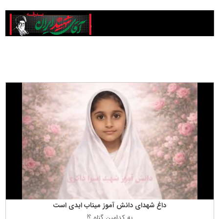
داغ شهدای دانش آموز میناب ابدی است
به كدامین گناه ؟!