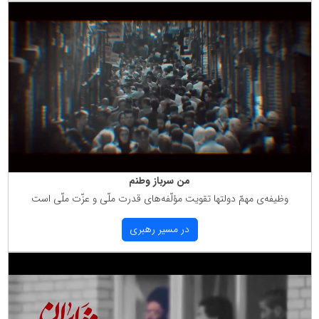
من سرباز وطنم
وظیفه‌ی مهمّ دولتها تقویت مؤلّفه‌های قدرت ملّی و عزّت ملّی است
در مسیر رهبری