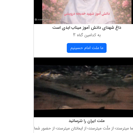
داغ شهدای دانش آموز میناب ابدی است
به كدامین گناه ؟!
ما ملت امام حسینیم
ملت ایران را نترسانید
ما میترسند؛ از ملّت میترسند؛ از ایمانتان میترسند؛ از حضور شما