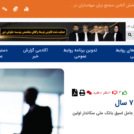
صورت‌های مالی سال ۱۴۰۴ کالبر در بوته رأی؛ پخش آنلاین مجمع برای سهامداران در سراسر کشور
ای روابط
تدوین برنامه روابط
آکادمی گزارش
دستیا
ی
عمومی
خبر
عم
0
3 |
نظر دهید
 سال تغییر کرد و مدیر عامل اسبق بانک ملی سکاندار اولین