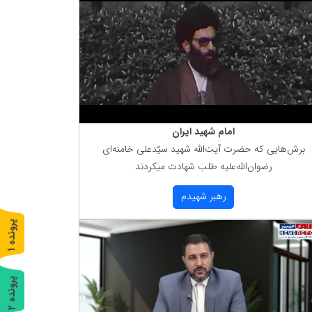
امام شهید ایران
برش‌هایی كه حضرت آیت‌الله شهید سیّدعلی خامنه‌ای
رضوان‌الله‌علیه طلب شهادت میكردند
رهبر شهیدم
پ
1
ر
و
ن
د
ه
پ
2
ر
و
ن
د
ه