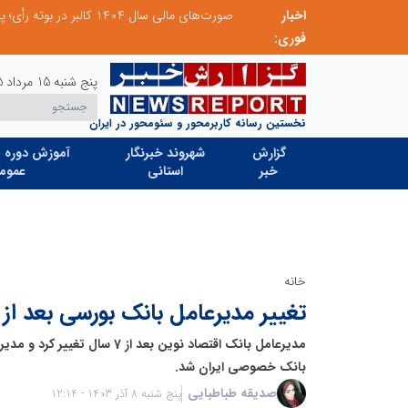
اخبار
مدیر موفق آموزشگاه‌های زبان: هم‌افزایی «مدیریت هوشمند» و «سرمایه‌های انسانی» رمز عبور از بحران‌های آموزشی است
فوری:
پنج شنبه 15 مرداد 1405
نخستین رسانه کاربرمحور و سئومحور در ایران
گزارش
شهروند خبرنگار
آموزش دوره ه
خبر
استانی
عموم
خانه
تغییر مدیرعامل بانک بورسی بعد از 7 سال
مدیرعامل بانک اقتصاد نوین بعد از 7
بانک خصوصی ایران شد.
صدیقه طباطبایی
پنج شنبه 8 آذر 1403 - 12:14