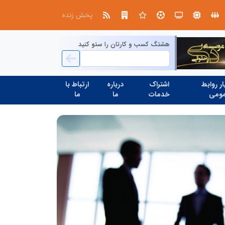
طرحواره های فعال شده در پساجنگ؛ هشدار دکتر یاراحمد: مراقب اخبار زرد و واکنش های هیجانی باشید
پخش زنده
هشتگ کسب و کارتان را سئو کنید
ر روابط
اشتراک
درباره
ارتباط با
ومی
خدمات
ما
ما