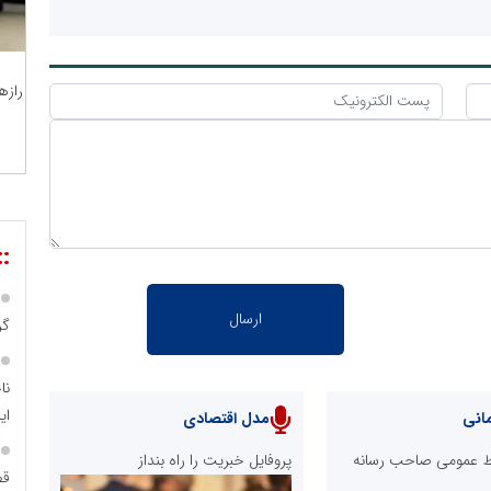
رازه
::
گر
نا
ای
انی
مدل اقتصادی
ابط عمومی صاحب رسانه
پروفایل خبریت را راه بنداز
قط