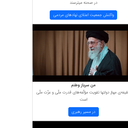
در صحنه میترسند
واكنش جمعیت اعتلای نهادهای مردمی
من سرباز وطنم
یفه‌ی مهمّ دولتها تقویت مؤلّفه‌های قدرت ملّی و عزّت ملّی
است
در مسیر رهبری