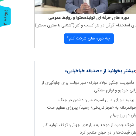
پ
3
دوره های حرفه ای تولیدمحتوا و روابط عمومی
ای استخدام گوگل در هر كسب و كار (آشنایی با سئوی محتوا)
ر
و
ن
د
ه
چه دوره های شركت كنم؟
بیشتر بخوانید از «صدیقه طباطبایی»
مأموریت جنگی فولاد مبارکه؛ سپر دولت برای جلوگیری از
انی خودرو و لوازم خانگی
بیانیه شورای عالی امنیت ملی: دشمن در جنگ
جوانمردانه به «عجز تاریخی» رسید/ پیروزی عظیم ملت
ران در روز چهلم
شوک جدید از دوحه به بازارهای جهانی؛ توقف تولید گاز
ر، قیمت‌ها را در جهان منفجر کرد