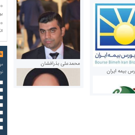
یو
الک
محمدعلی بذرافشان
مه
رس بیمه ایران
نو