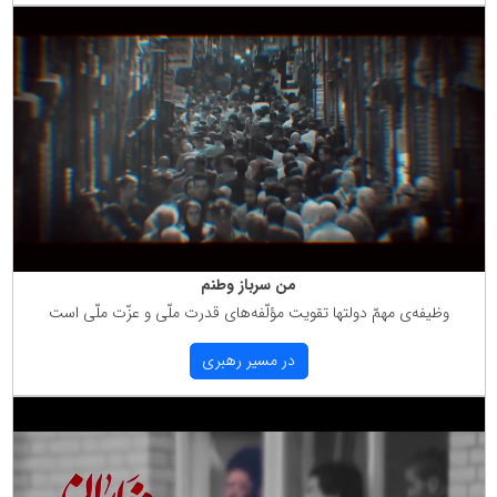
من سرباز وطنم
وظیفه‌ی مهمّ دولتها تقویت مؤلّفه‌های قدرت ملّی و عزّت ملّی است
در مسیر رهبری