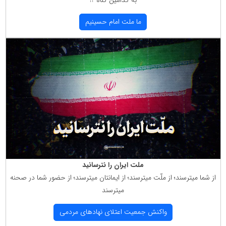
ما ملت امام حسینیم
ملت ایران را نترسانید
از شما میترسند؛ از ملّت میترسند؛ از ایمانتان میترسند؛ از حضور شما در صحنه
میترسند
واكنش جمعیت اعتلای نهادهای مردمی