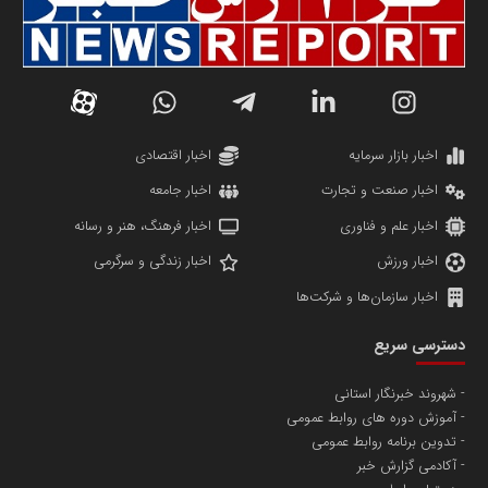
سازمان صنعت،معدن و تجارت
دانشگاه سئوی ایران
مریم حاج نوروز نظری
اخبار بازار سرمایه
اخبار اقتصادی
اخبار صنعت و تجارت
اخبار جامعه
اخبار علم و فناوری
اخبار فرهنگ، هنر و رسانه
اخبار ورزش
اخبار زندگی و سرگرمی
اخبار سازمان‌ها و شرکت‌ها
آهن و فولاد غدیر ایرانیان
دسترسی سریع
تامین آهن اسفنجی تولیدکنندگان فولاد در کشور
شهروند خبرنگار استانی
آموزش دوره های روابط عمومی
پایگاه اطلاع رسانی اعتلای نهادهای مردمی
تدوین برنامه روابط عمومی
مسعودصادقی
آکادمی گزارش خبر