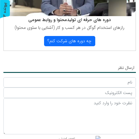
پ
3
ر
و
ن
د
ه
دوره های حرفه ای تولیدمحتوا و روابط عمومی
رازهای استخدام گوگل در هر كسب و كار (آشنایی با سئوی محتوا)
چه دوره های شركت كنم؟
ارسال نظر