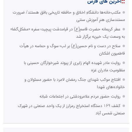
::
آخرین های فارس
مکتب‌خانه‌ها دانشگاهِ اخلاق و حافظه تاریخی بافق هستند/ ضرورت
مستندسازی هنرِ آموزش سنتی
عطر کریمانه حضرت قاسم(ع) در قیامدشت پیچید؛ سفره «مشکل‌گشا»
به وسعت یک خیریه برگزار شد
سلاح در دست و نام حسین(ع) بر لب؛ سوگ و حماسه در هیأت
فاطمیون اشکنان
روایت مادر شهیده الهام زایری از پیوند شیرخوارگان حسینی با
مظلومیت مادران غزه
افتتاح موکب شهدای جنگ رمضان لامرد با حضور مسئولان و
خانواده‌های شهدا
روایت حضور مردم علامرودشتی در اجتماعات شبانه
کشف 169 دستگاه استخراج رمزارز از یک واحد صنعتی در شهرک
صنعتی شمس آباد