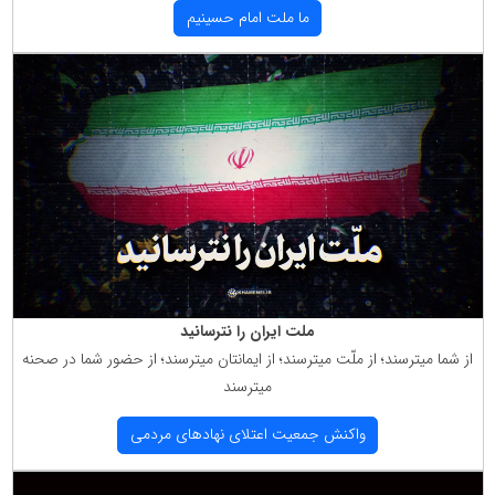
ما ملت امام حسینیم
ملت ایران را نترسانید
از شما میترسند؛ از ملّت میترسند؛ از ایمانتان میترسند؛ از حضور شما در صحنه
میترسند
واكنش جمعیت اعتلای نهادهای مردمی