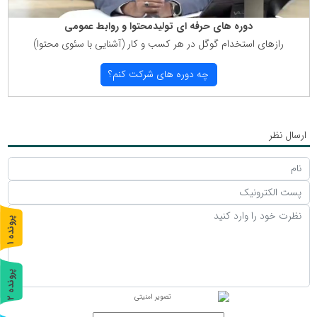
دوره های حرفه ای تولیدمحتوا و روابط عمومی
رازهای استخدام گوگل در هر كسب و كار (آشنایی با سئوی محتوا)
چه دوره های شركت كنم؟
ارسال نظر
پ
1
ر
و
ن
د
ه
پ
2
ر
و
ن
د
ه