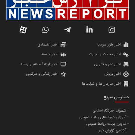
سازمان صنعت،معدن و تجارت
دانشگاه سئوی ایران
مریم حاج نوروز نظری
اخبار بازار سرمایه
اخبار اقتصادی
اخبار صنعت و تجارت
اخبار جامعه
اخبار علم و فناوری
اخبار فرهنگ، هنر و رسانه
اخبار ورزش
اخبار زندگی و سرگرمی
اخبار سازمان‌ها و شرکت‌ها
آهن و فولاد غدیر ایرانیان
دسترسی سریع
تامین آهن اسفنجی تولیدکنندگان فولاد در کشور
شهروند خبرنگار استانی
آموزش دوره های روابط عمومی
پایگاه اطلاع رسانی اعتلای نهادهای مردمی
تدوین برنامه روابط عمومی
مسعودصادقی
آکادمی گزارش خبر