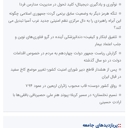
نوآوری و یادگیری دیجیتال؛ کلید تحول در مدیریت مدارس فردا
تنگه هرمز دیگر به وضعیت سابق برنمی گردد؛ جمهوری اسلامی چگونه
این آبراه راهبردی را به دال مرکزی نظم امنیتی جدید غرب آسیا تبدیل می
کند؟
تلفیق ابتکار و کیفیت؛ دندانپزشکی آینده در گرو فناوری‌های نوین و
جلب اعتماد بیمار
گزارش ریاست جمهور دولت چهاردهم به مردم در خصوص اقدامات
دولت در دو سال گذشته
پس از هشدار قاطع دبیر شورای امنیت کشور؛ تغییر موضع کاخ سفید
در قبال ایران
رواق کشور دوست؛ قاب محبوب زائران اربعین در عمود ۷۹۴
نسیمِ نخلستان» در مسیرِ کربلا؛ پیوندِ هنرِ ملیِ حصیربافی بافقی‌ها با
ارادتِ حسینی
::
پربازدیدهای جامعه