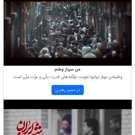
من سرباز وطنم
وظیفه‌ی مهمّ دولتها تقویت مؤلّفه‌های قدرت ملّی و عزّت ملّی است
در مسیر رهبری