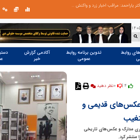
طرحواره های فعال شده در پساجنگ؛ هشدار دکتر یاراحمد: مراقب اخبار زرد و واکنش های هیجانی باشید
ای روابط
تدوین برنامه روابط
آکادمی گزارش
دستیا
ی
عمومی
خبر
عم
0
4 |
 عکس‌های قدیمی و
تغیب
آوری مدارک و عکس‌های تاریخی
 منتشر کرد.