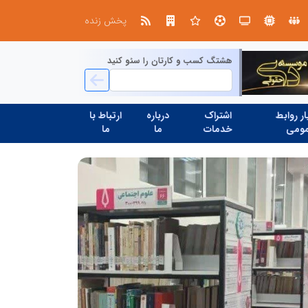
تنگه هرمز دیگر به وضعیت سابق برنمی گردد؛ جمهوری اسلامی چگونه این آبراه راهبردی را به دال مرکزی نظم امنیتی جدید غرب آسیا تبدیل می کند؟
دکتر مرتضی پرهیزگار: نسخه نجا
پخش زنده
هشتگ کسب و کارتان را سئو کنید
ر روابط
اشتراک
درباره
ارتباط با
ومی
خدمات
ما
ما