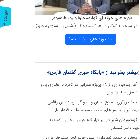
پ
3
دوره های حرفه ای تولیدمحتوا و روابط عمومی
ای استخدام گوگل در هر كسب و كار (آشنایی با سئوی محتوا)
ر
و
ن
د
ه
چه دوره های شركت كنم؟
بیشتر بخوانید از «پایگاه خبری گفتمان فارس»
آغاز بهره‌برداری از ۶۸ پروژه عمرانی در لامرد با اعتباری بالغ
رد ریال
جنگ زرگری اصلاح طلبان و اصولگرایان؛ دشمن واقعی
نیت ایران با رمز های حفظ انسجام ملی، اقتدار ملی
کوهنوردان شهر فال بر فراز قله اورین: تجلی ارادت به
ید دکتر کشتکار
دستاورد جدید شهرداری اسیر: خرید لودر پیشرفته برای