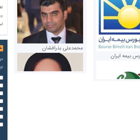
به
اس
محمدعلی بذرافشان
رس بیمه ایران
مه
نو
مریم حاج نوروز نظری
 و اوراق بهادار
ثق در بازارسرمایه