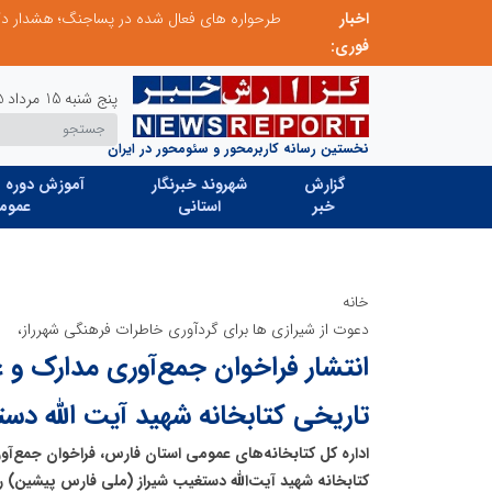
اخبار
ابتکار در ساماندهی فضای مجازی، خلاقیت در حمایت از خدمات صنفی؛ رویکرد نوین اتحادیه کامیون‌داران کرج
فوری:
پنج شنبه 15 مرداد 1405
نخستین رسانه کاربرمحور و سئومحور در ایران
گزارش
شهروند خبرنگار
آموزش دوره ه
خبر
استانی
عموم
خانه
دعوت از شیرازی ها برای گردآوری خاطرات فرهنگی شهرراز،
انتشار فراخوان جمع‌آوری مدارک و
تاریخی کتابخانه شهید آیت الله دس
اداره کل کتابخانه‌های عمومی استان فارس، فراخوان جمع‌
کتابخانه شهید آیت‌الله دستغیب شیراز (ملی فارس پیشین) را