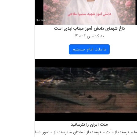
داغ شهدای دانش آموز میناب ابدی است
به كدامین گناه ؟!
ما ملت امام حسینیم
ملت ایران را نترسانید
ما میترسند؛ از ملّت میترسند؛ از ایمانتان میترسند؛ از حضور شما