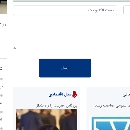
رازه
::
بر ۴ هزار میلیا
انی
مدل اقتصادی
ام
ابط عمومی صاحب رسانه
پروفایل خبریت را راه بنداز
شه