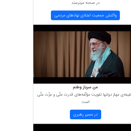
در صحنه میترسند
واكنش جمعیت اعتلای نهادهای مردمی
من سرباز وطنم
یفه‌ی مهمّ دولتها تقویت مؤلّفه‌های قدرت ملّی و عزّت ملّی
است
در مسیر رهبری