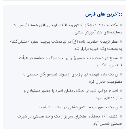
::
آخرین های فارس
مکتب‌خانه‌ها دانشگاهِ اخلاق و حافظه تاریخی بافق هستند/ ضرورت
مستندسازی هنرِ آموزش سنتی
عطر کریمانه حضرت قاسم(ع) در قیامدشت پیچید؛ سفره «مشکل‌گشا»
به وسعت یک خیریه برگزار شد
سلاح در دست و نام حسین(ع) بر لب؛ سوگ و حماسه در هیأت
فاطمیون اشکنان
روایت مادر شهیده الهام زایری از پیوند شیرخوارگان حسینی با
مظلومیت مادران غزه
افتتاح موکب شهدای جنگ رمضان لامرد با حضور مسئولان و
خانواده‌های شهدا
روایت حضور مردم علامرودشتی در اجتماعات شبانه
کشف 169 دستگاه استخراج رمزارز از یک واحد صنعتی در شهرک
صنعتی شمس آباد