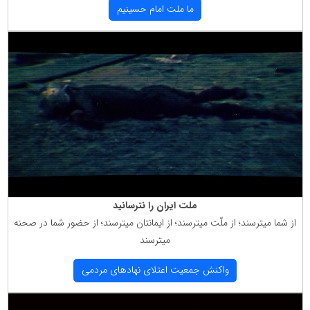
ما ملت امام حسینیم
ملت ایران را نترسانید
از شما میترسند؛ از ملّت میترسند؛ از ایمانتان میترسند؛ از حضور شما در صحنه
میترسند
واكنش جمعیت اعتلای نهادهای مردمی