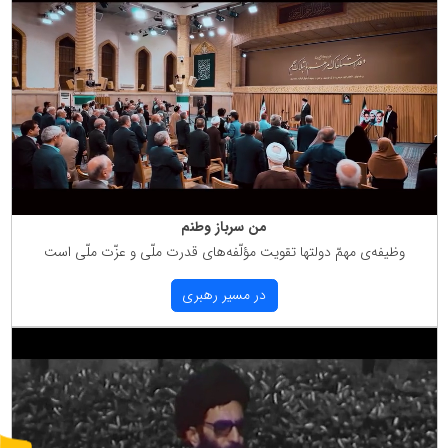
من سرباز وطنم
وظیفه‌ی مهمّ دولتها تقویت مؤلّفه‌های قدرت ملّی و عزّت ملّی است
در مسیر رهبری