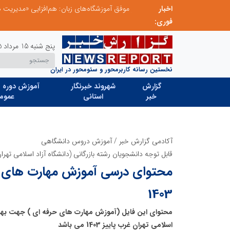
اخبار
مدیر موفق آموزشگاه‌های زبان: هم‌افزایی «مدیریت هوشمند» و «سرمایه‌های انسانی» رمز عبور از بحران‌های آموزشی است
فوری:
پنج شنبه 15 مرداد 1405
نخستین رسانه کاربرمحور و سئومحور در ایران
گزارش
شهروند خبرنگار
آموزش دوره ه
خبر
استانی
عموم
آکادمی گزارش خبر
/
آموزش دروس دانشگاهی
قابل توجه دانشجویان رشته بازرگانی (دانشگاه آزاد اسلامی تهرا
محتوای درسی آموزش مهارت های حر
1403
محتوای این فایل (آموزش مهارت های حرفه ای ) جهت بهره
اسلامی تهران غرب پاییز 1403 می باشد