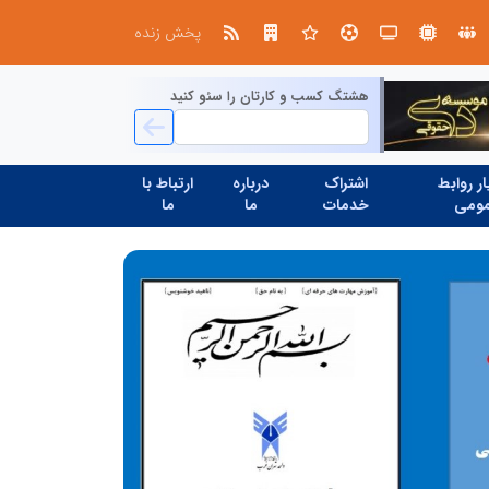
طرحواره های فعال شده در پساجنگ؛ هشدار دکتر یاراحمد: مراقب اخبار زرد و واکنش های هیجانی باشید
پخش زنده
هشتگ کسب و کارتان را سئو کنید
ر روابط
اشتراک
درباره
ارتباط با
ومی
خدمات
ما
ما