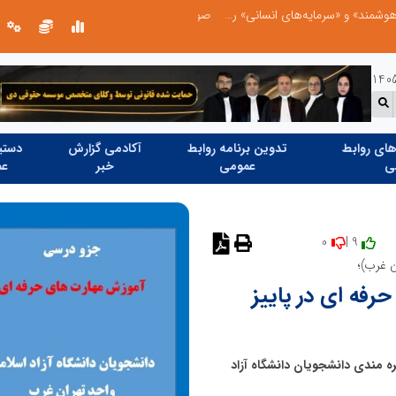
صورت‌های مالی سال ۱۴۰۴ کالبر در بوته رأی؛ پخش آنلاین مجمع برای سهامداران در سراسر کشور
ای روابط
تدوین برنامه روابط
آکادمی گزارش
دستیا
ی
عمومی
خبر
عم
0
9 |
نظر دهید
ن غرب)؛
فه ای در پاییز
 مندی دانشجویان دانشگاه آزاد