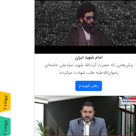
امام شهید ایران
برش‌هایی كه حضرت آیت‌الله شهید سیّدعلی خامنه‌ای
رضوان‌الله‌علیه طلب شهادت میكردند
رهبر شهیدم
پ
1
ر
و
ن
د
ه
پ
2
ر
و
ن
د
ه