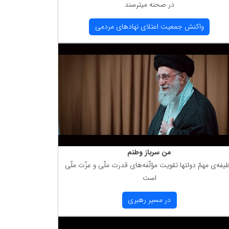
در صحنه میترسند
واكنش جمعیت اعتلای نهادهای مردمی
من سرباز وطنم
یفه‌ی مهمّ دولتها تقویت مؤلّفه‌های قدرت ملّی و عزّت ملّی
است
در مسیر رهبری