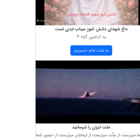
داغ شهدای دانش آموز میناب ابدی است
به كدامین گناه ؟!
ما ملت امام حسینیم
ملت ایران را نترسانید
ما میترسند؛ از ملّت میترسند؛ از ایمانتان میترسند؛ از حضور شما