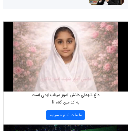
داغ شهدای دانش آموز میناب ابدی است
به كدامین گناه ؟!
ما ملت امام حسینیم