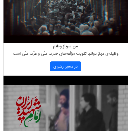
من سرباز وطنم
وظیفه‌ی مهمّ دولتها تقویت مؤلّفه‌های قدرت ملّی و عزّت ملّی است
در مسیر رهبری