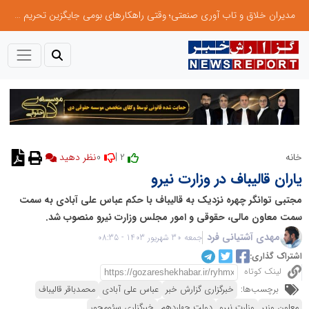
مدیران خلاق و تاب آوری صنعتی؛ وقتی راهکارهای بومی جایگزین تحریم میشود
0
2 |
خانه
نظر دهید
یاران قالیباف در وزارت نیرو
مجتبی توانگر چهره نزدیک به قالیباف با حکم عباس علی آبادی به سمت
سمت معاون مالی، حقوقی و امور مجلس وزارت نیرو منصوب شد.
مهدی آشتیانی فرد
جمعه 30 شهریور 1403 - 08:35
اشتراک گذاری:
لینک کوتاه
برچسب‌ها:
خبرگزاری گزارش خبر
عباس علی آبادی
محمدباقر قالیباف
معاون وزیر
وزارت نیرو
دولت چهاردهم
خبرگزاری سئومحور