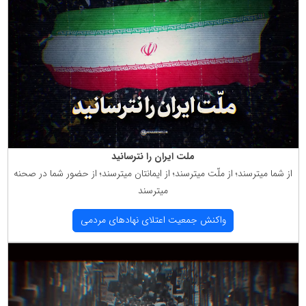
ملت ایران را نترسانید
از شما میترسند؛ از ملّت میترسند؛ از ایمانتان میترسند؛ از حضور شما در صحنه
میترسند
واكنش جمعیت اعتلای نهادهای مردمی