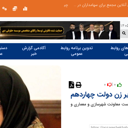
چیستی طراشعر از نگاه امین افضل‌پور؛ چگونه یک شاعر ایرانی با انقلاب در جایگاه حرف، شعر را از متن خطی به میدان ادراک بصری تبدیل کرد؟
ای روابط
تدوین برنامه روابط
آکادمی گزارش
دستیا
ی
عمومی
خبر
عم
0
0 |
نظر دهید
یر زن دولت چهاردهم
رپرست معاونت شهرسازی و معماری و