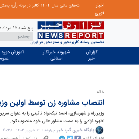
اخبار
صورت‌های مالی سال ۱۴۰۴ کالبر در بوته رأی؛ پخش آنلاین مجمع برای سهامداران در سراسر کشور
فوری:
پنج شنبه 15 مرداد 1405
نخستین رسانه کاربرمحور و سئومحور در ایران
گزارش
شهروند خبرنگار
آموزش دوره ه
خبر
استانی
عموم
خانه
انتصاب مشاوره زن توسط اولین وز
وزیر راه و شهرسازی، احمد نیکخواه نائینی را به عنوان س
اطهره نژادی را به سمت مشاور عالی خود منصوب کرد.
پایگاه خبری گپ خبر
چهارشنبه 14 شهریور 1403 - 20:38
لینک کوتاه
اشتراک گذاری: