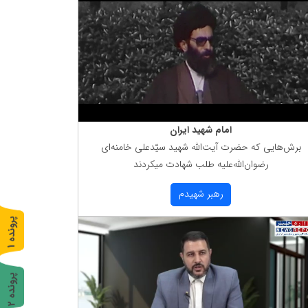
امام شهید ایران
برش‌هایی كه حضرت آیت‌الله شهید سیّدعلی خامنه‌ای
رضوان‌الله‌علیه طلب شهادت میكردند
رهبر شهیدم
پ
1
ر
و
ن
د
ه
پ
2
ر
و
ن
د
ه