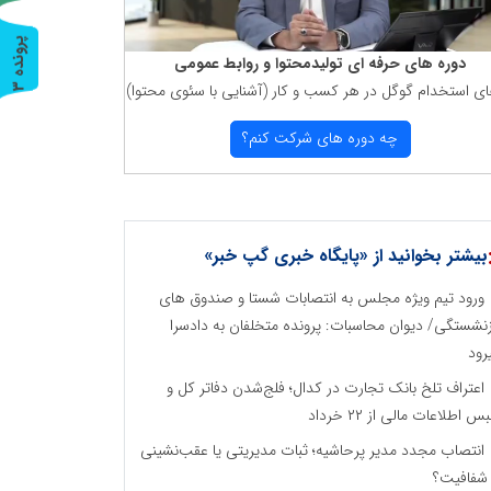
پ
3
دوره های حرفه ای تولیدمحتوا و روابط عمومی
ای استخدام گوگل در هر كسب و كار (آشنایی با سئوی محتوا)
ر
و
ن
د
ه
چه دوره های شركت كنم؟
بیشتر بخوانید از «پایگاه خبری گپ خبر»
ورود تیم ویژه مجلس به انتصابات شستا و صندوق های
زنشستگی/ دیوان محاسبات: پرونده متخلفان به دادسرا
رود
اعتراف تلخ بانک تجارت در کدال؛ فلج‌شدن دفاتر کل و
س اطلاعات مالی از ۲۲ خرداد
انتصاب مجدد مدیر پرحاشیه؛ ثبات مدیریتی یا عقب‌نشینی
 شفافیت؟