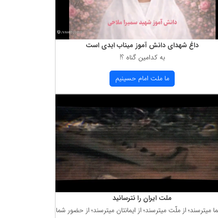
داغ شهدای دانش آموز میناب ابدی است
به كدامین گناه ؟!
ما ملت امام حسینیم
ملت ایران را نترسانید
ما میترسند؛ از ملّت میترسند؛ از ایمانتان میترسند؛ از حضور شما