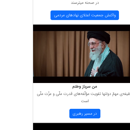
در صحنه میترسند
واكنش جمعیت اعتلای نهادهای مردمی
من سرباز وطنم
یفه‌ی مهمّ دولتها تقویت مؤلّفه‌های قدرت ملّی و عزّت ملّی
است
در مسیر رهبری