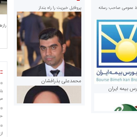
ابط عمومی صاحب رسانه
پروفایل خبریت را راه بنداز
رازه
::
محمدعلی بذرافشان
رس بیمه ایران
با
می
حب
از