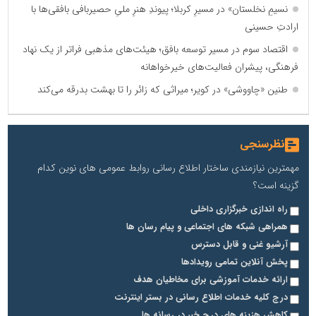
نسیمِ نخلستان» در مسیرِ کربلا؛ پیوندِ هنرِ ملیِ حصیربافی بافقی‌ها با
ارادتِ حسینی
اقتصاد سوم در مسیر توسعه بافق؛ هیئت‌های مذهبی فراتر از یک نهاد
فرهنگی، پیشران فعالیت‌های خیرخواهانه
طنین «چاووشی» در کویر؛ میراثی که زائر را تا بهشت بدرقه می‌کند
نظرسنجی
مهمترین نیازمندی ساختار اطلاع رسانی روابط عمومی های نوین کدام
گزینه است؟
راه اندازی خبرگزاری داخلی
همراهی شبکه های اجتماعی و پیام رسان ها
آرشیو غنی و قابل دسترس
پخش آنلاین تمامی رویدادها
ارائه خدمات آموزشی برای مخاطیان هدف
درج کلیه خدمات اطلاع رسانی در بستر اینترنت
کاهش هزینه های درج خبر در رسانه ها