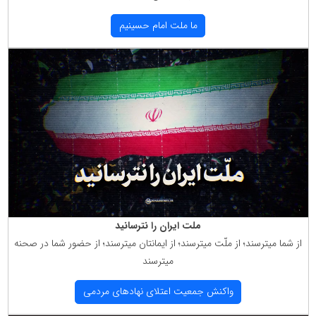
ما ملت امام حسینیم
ملت ایران را نترسانید
از شما میترسند؛ از ملّت میترسند؛ از ایمانتان میترسند؛ از حضور شما در صحنه
میترسند
واكنش جمعیت اعتلای نهادهای مردمی