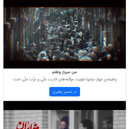
من سرباز وطنم
وظیفه‌ی مهمّ دولتها تقویت مؤلّفه‌های قدرت ملّی و عزّت ملّی است
در مسیر رهبری