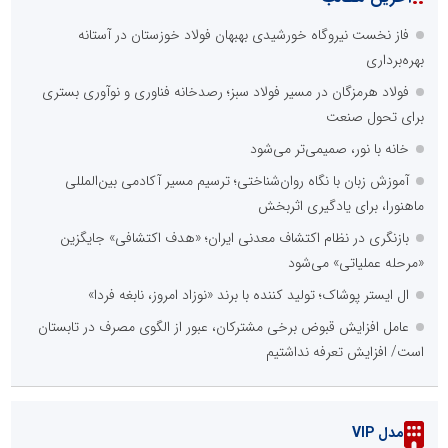
فاز نخست نیروگاه خورشیدی بهبهان فولاد خوزستان در آستانه
بهره‌برداری
فولاد هرمزگان در مسیر فولاد سبز؛ رصدخانه فناوری و نوآوری بستری
برای تحول صنعت
خانه با نور، صمیمی‌تر می‌شود
آموزش زبان با نگاه روان‌شناختی؛ ترسیم مسیر آکادمی بین‌المللی
ماهنورا، برای یادگیری اثربخش
بازنگری در نظام اکتشاف معدنی ایران؛ «هدف اکتشافی» جایگزین
«مرحله عملیاتی» می‌شود
ال ایستر پوشاک؛ تولید کننده با برند «نوزاد امروز، نابغه فردا»
عامل افزایش قبوض برخی مشترکان، عبور از الگوی مصرف در تابستان
است/ افزایش تعرفه نداشتیم
مدل VIP