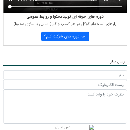
دوره های حرفه ای تولیدمحتوا و روابط عمومی
رازهای استخدام گوگل در هر كسب و كار (آشنایی با سئوی محتوا)
چه دوره های شركت كنم؟
ارسال نظر