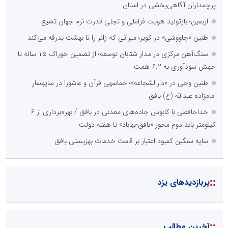
پرچمداران آگاهی‌بخشی در استان
اربعین؛ بازتولید هویت فراملی و تجلی قدرت نرم جهان تشیع
طنین «چاووشی» در کویر؛ میراثی که زائر را تا بهشت بدرقه می‌کند
سنگ‌آهن مرکزی در مدار شتابان توسعه؛ از تضمین خوراک ۱۵ ساله تا
جهش سودآوری به ۶.۲ همت
طنینِ وحی در «دارالشجاعه»؛ حماسهی قرآن و عاشورا در سایهسارِ
امامزاده عبدالله (ع) بافق
خداحافظی با کابوس جاده‌های معدنی در بافق / بهره‌برداری از ۶
کیلومتر باند دوم محور «بافق-بهاباد» تا هفته دولت
سایه سنگین کمبود اعتبار بر قامت خدمات بهزیستی بافق
::
پربازدیدهای یزد
::
آخرین مطالب