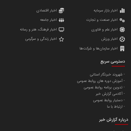
دانشگاه سئوی ایران
مریم حاج نوروز نظری
اخبار بازار سرمایه
اخبار اقتصادی
اخبار صنعت و تجارت
اخبار جامعه
اخبار علم و فناوری
اخبار فرهنگ، هنر و رسانه
اخبار ورزش
اخبار زندگی و سرگرمی
اخبار سازمان‌ها و شرکت‌ها
آهن و فولاد غدیر ایرانیان
دسترسی سریع
تامین آهن اسفنجی تولیدکنندگان فولاد در کشور
شهروند خبرنگار استانی
آموزش دوره های روابط عمومی
پایگاه اطلاع رسانی اعتلای نهادهای مردمی
تدوین برنامه روابط عمومی
مسعودصادقی
آکادمی گزارش خبر
دستیار روابط عمومی
ارتباط با ما
درباره گزارش خبر