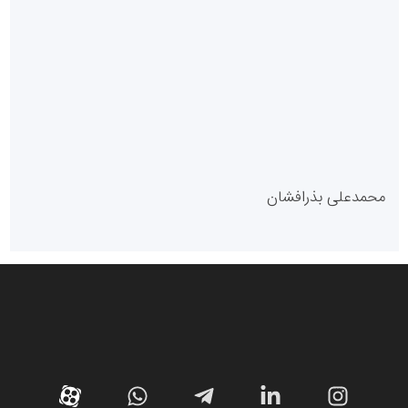
سازمان بورس و اوراق بهادار
مرجع اخبار موثق در بازارسرمایه
پایگاه خبری گفتمان یزد
محمدعلی بذرافشان
سازمان صنعت،معدن و تجارت