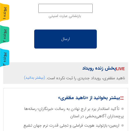
پ
1
بازنشانی عبارت امنیتی
ر
و
ن
د
ه
پ
2
ر
و
ن
د
ه
پ
3
ر
و
ن
د
ه
پخش زنده رویداد
ناهید مظفری، رویداد جدیدی را ثبت نکرده است.
(بیشتر بدانید)
::
بیشتر بخوانید از «ناهید مظفری»
تأکید استاندار یزد بر ارج نهادن به رسالت خبرنگاران؛ رسانه‌ها
پرچمداران آگاهی‌بخشی در استان
اربعین؛ بازتولید هویت فراملی و تجلی قدرت نرم جهان تشیع