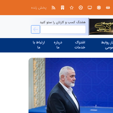
بازنگری در نظام اکتشاف معدنی ایران؛ «هدف اکتشافی» جایگزین «مرحله عملیاتی» می‌شود
عملیات ویژه آغاز شد...
پخش زنده
هشتگ کسب و کارتان را سئو کنید
ر روابط
اشتراک
درباره
ارتباط با
ومی
خدمات
ما
ما