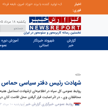
ردا»
اخبار
فوری:
یکشنبه 18 مرداد 1405
نخستین رسانه کاربرمحور و سئومحور در ایران
گزارش
شهروند خبرنگار
آموزش دوره ه
خبر
استانی
عموم
خانه
شهادت رئیس دفتر سیاسی حماس در
روابط عمومی کل سپاه در اطلاعیه‌ای ازشهادت اسماعیل هن
محافظان وی ، در اثر اصابت قرار گرفتن محل اقامت آنان در 
روابط عمومی خبرگزاری گزارش خبر
چهارشنبه 10 مرداد 1403 - 07:46