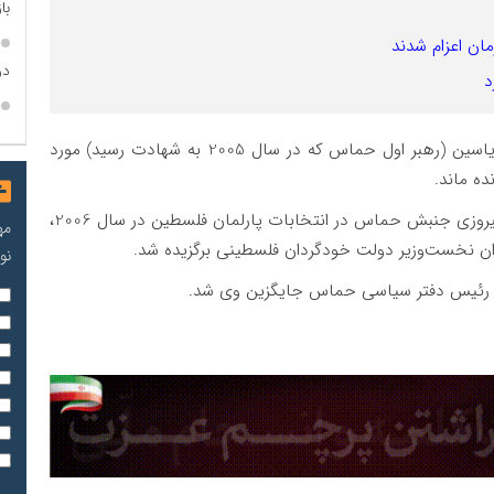
با
مان اعزام شدند
در
د
اسماعیل هنیه در سال 2003 نیز به همراه شیخ احمد یاسین (رهبر اول حماس که در سال 2005 به شهادت رسید) مورد
ده ماند.
درپی خروج اسرائیل از نوار غزه در سال 2005 و سپس پیروزی جنبش حماس در انتخابات پارلمان فلسطین در سال 2006،
مه
نو