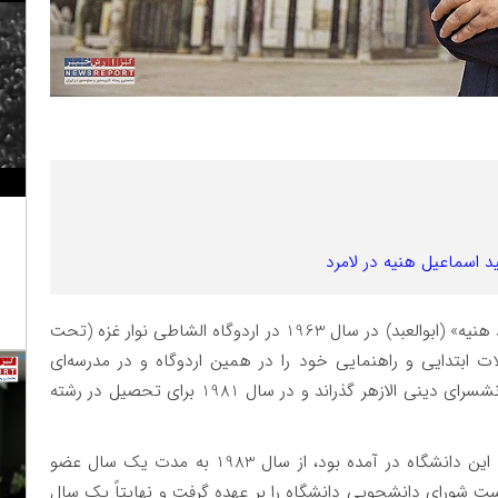
 اسماعیل هنیه در لامرد
«اسماعیل هنیه» با نام کامل «اسماعیل عبدالسلام احمد هنیه» (ابوالعبد) در سال 1963 در اردوگاه الشاطی نوار غزه (تحت
 ابتدایی و راهنمایی خود را در همین اردوگاه و در مدرسه‌ای
متعلق به آنروا UNRWA و تحصیلات دبیرستان را در دانشسرای دینی الازهر گذراند و در سال 1981 برای تحصیل در رشته
وی که با ورود به دانشگاه، به عضویت انجمن اسلامی این دانشگاه در آمده بود، از سال 1983 به مدت یک سال عضو
ویی دانشگاه شد و تا سال 1986 نیز ریاست شورای دانشجویی دانشگاه را بر عهده گرفت و نهایتاً یک سال