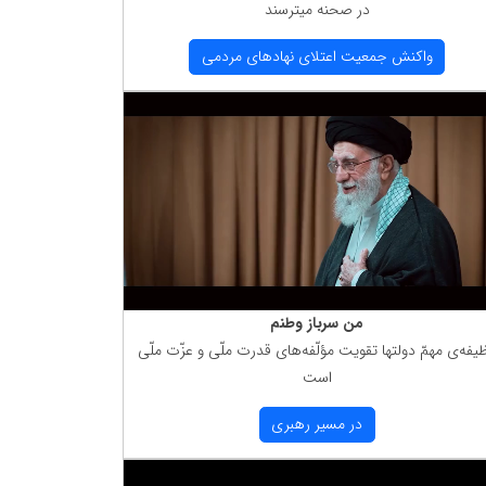
در صحنه میترسند
واكنش جمعیت اعتلای نهادهای مردمی
من سرباز وطنم
یفه‌ی مهمّ دولتها تقویت مؤلّفه‌های قدرت ملّی و عزّت ملّی
است
در مسیر رهبری