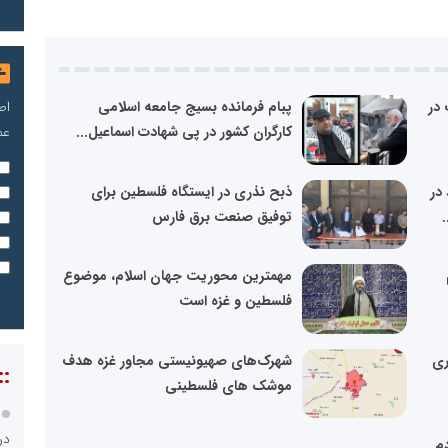
اص
در
پبام فرمانده بسیج جامعه اسلامی
عم
کارگران کشور در پی شهادت اسماعیل...
در
ذبح نذری در ایستگاه فلسطین برای
توفیق صنعت برق فارس
مهمترین محوریت جهان اسلام، موضوع
فلسطین و غزه است
ری
شهرک‌های صهیونیستی مجاور غزه هدف
::
موشک های فلسطینی
در
دم