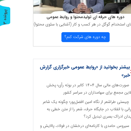
پ
3
دوره های حرفه ای تولیدمحتوا و روابط عمومی
ای استخدام گوگل در هر كسب و كار (آشنایی با سئوی محتوا)
ر
و
ن
د
ه
چه دوره های شركت كنم؟
بیشتر بخوانید از «روابط عمومی خبرگزاری گزارش
خبر»
صورت‌های مالی سال ۱۴۰۴ کالبر در بوته رأی؛ پخش
لاین مجمع برای سهامداران در سراسر کشور
چیستی طراشعر از نگاه امین افضل‌پور؛ چگونه یک شاعر
رانی با انقلاب در جایگاه حرف، شعر را از متن خطی به
دان ادراک بصری تبدیل کرد؟
سیروس حامدی با کارنامه‌ای درخشان در فولاد، پالایش و