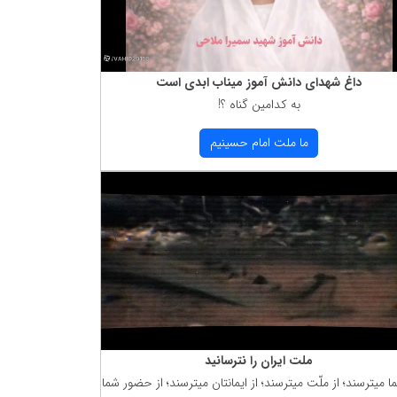
داغ شهدای دانش آموز میناب ابدی است
به كدامین گناه ؟!
ما ملت امام حسینیم
ملت ایران را نترسانید
ما میترسند؛ از ملّت میترسند؛ از ایمانتان میترسند؛ از حضور شما