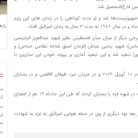
نس فارغ‌التحصیل شد.
هیونیست‌ها شد و او مدت کوتاهی را در زندان های این رژیم
رازه
سال 1992، هنیه به همراه برخی دیگر از سران مبارز فلسطینی نظیر شهید عبدالعزیز الرنتیسی
حماس)، شهید یحیی عیاش (فرمان اسبق شاخه نظامی حماس) و
الزهور) تبعید شد و این تبعید آغازی بر پیوند خودن این مبارزین با
::
هنیه متأهل و دارای 13 فرزند بود که 3 نفر از آن‌ها در 10 آوریل 2024 و در جریان نبرد طوفان الاقصی و در بمباران
.
در اکتبر 2023 نیز جنگنده‌های ارتش اسرائیل خانه هنیه در شهره غزه را بمباران کردند که طی این حادثه 14 نفر از اعضای
آن
وچکش و در چند روز بعد نوه دیگری از وی در حمله هوایی اسرائیل به غزه به شهادت
ای
می