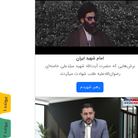
امام شهید ایران
برش‌هایی كه حضرت آیت‌الله شهید سیّدعلی خامنه‌ای
رضوان‌الله‌علیه طلب شهادت میكردند
رهبر شهیدم
پ
1
ر
و
ن
د
ه
پ
2
ر
و
ن
د
ه