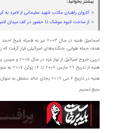
بیشتر بخوانید:
کاروان راهیان مکتب شهید سلیمانی از لامرد به کر
از ساخت انبوه موشک تا حضور در کف میدان لامر
هدف حمله هوایی جنگنده‌های اسرائیلی قرار گرفت که زن
هنیه از تاریخ 29 مارس 2006 تا 14 ژوئن 2007 به عنوان نخست‌وزیر دولت خودگردان فلسطینی برگزیده شد.
هنیه در تاریخ 6 می 2017 بجای خالد مشعل به عنوان رئیس دفتر سیاسی حماس جایگزین وی شد.
منبع:تسنیم