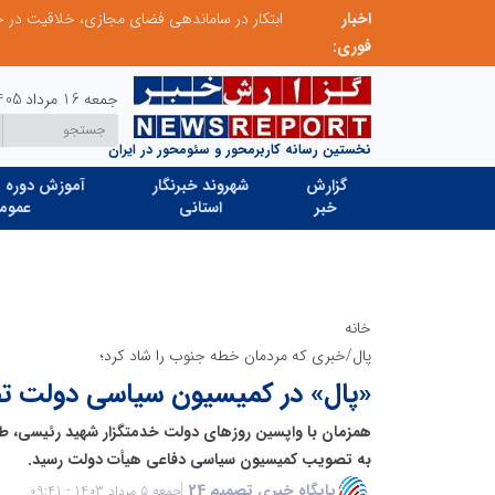
اخبار
ابتکار در ساماندهی فضای مجازی، خلاقیت در حمایت از خدمات صنفی؛ رویکرد نوین اتحادیه کامیون‌داران کرج
فوری:
جمعه 16 مرداد 1405
نخستین رسانه کاربرمحور و سئومحور در ایران
گزارش
شهروند خبرنگار
آموزش دوره ه
خبر
استانی
عموم
خانه
پال/خبری که مردمان خطه جنوب را شاد کرد؛
«پال» در کمیسیون سیاسی دولت 
همزمان با واپسین روزهای دولت خدمتگزار شهید رئیسی، طر
به تصویب کمیسیون سیاسی دفاعی هیأت دولت رسید.
پایگاه خبری تصمیم 24
جمعه 5 مرداد 1403 - 09:41