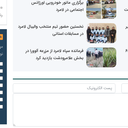
برگزاری مانور خودرویی اورژانس
ست
اجتماعی در لامرد
رن
ر
نخستین حضور تیم منتخب والیبال لامرد
در مسابقات استانی
مه
رمانی به 655
فرمانده سپاه لامرد از مزرعه آلوورا در
نو
بخش علامرودشت بازدید کرد