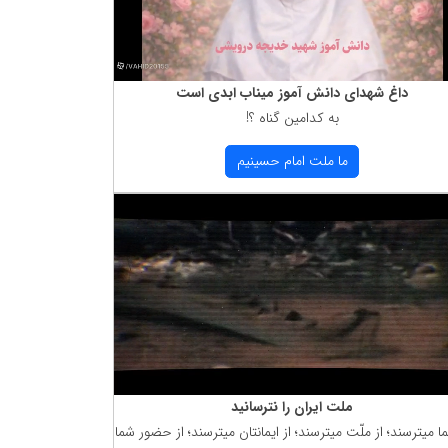
داغ شهدای دانش آموز میناب ابدی است
به كدامین گناه ؟!
ما ملت امام حسینیم
ملت ایران را نترسانید
ما میترسند؛ از ملّت میترسند؛ از ایمانتان میترسند؛ از حضور شما