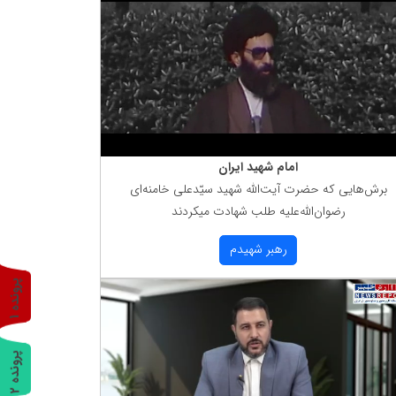
امام شهید ایران
برش‌هایی كه حضرت آیت‌الله شهید سیّدعلی خامنه‌ای
رضوان‌الله‌علیه طلب شهادت میكردند
رهبر شهیدم
پ
1
ر
و
ن
د
ه
پ
2
ر
و
ن
د
ه