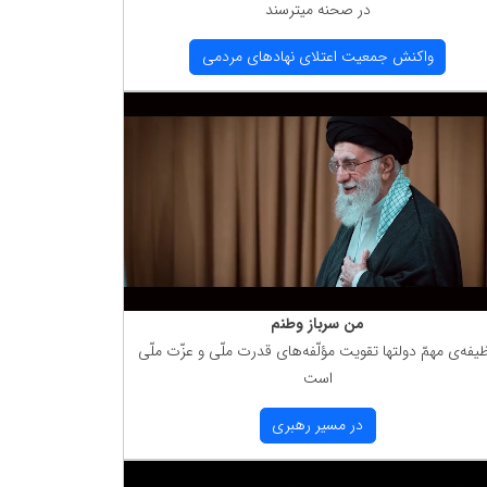
در صحنه میترسند
واكنش جمعیت اعتلای نهادهای مردمی
من سرباز وطنم
یفه‌ی مهمّ دولتها تقویت مؤلّفه‌های قدرت ملّی و عزّت ملّی
است
در مسیر رهبری