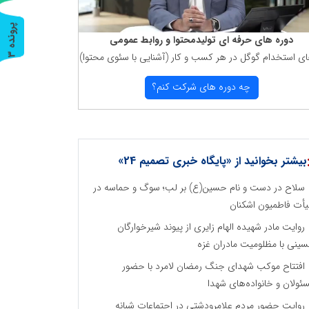
پ
3
دوره های حرفه ای تولیدمحتوا و روابط عمومی
ای استخدام گوگل در هر كسب و كار (آشنایی با سئوی محتوا)
ر
و
ن
د
ه
چه دوره های شركت كنم؟
بیشتر بخوانید از «پایگاه خبری تصمیم 24»
سلاح در دست و نام حسین(ع) بر لب؛ سوگ و حماسه در
أت فاطمیون اشکنان
روایت مادر شهیده الهام زایری از پیوند شیرخوارگان
ینی با مظلومیت مادران غزه
افتتاح موکب شهدای جنگ رمضان لامرد با حضور
ئولان و خانواده‌های شهدا
روایت حضور مردم علامرودشتی در اجتماعات شبانه