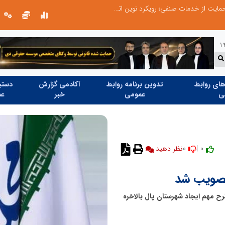
طرحواره های فعال شده در پساجنگ؛ هشدار دکتر یاراحمد: مراقب اخبار زرد و واکنش های هیجانی باشید
ای روابط
تدوین برنامه روابط
آکادمی گزارش
دستیا
ی
عمومی
خبر
عم
0
0 |
نظر دهید
تصویب شد
ح مهم ایجاد شهرستان پال بالاخره