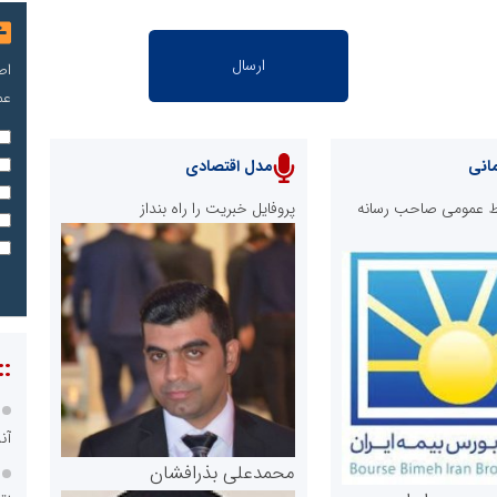
اص
عم
انی
مدل اقتصادی
ابط عمومی صاحب رسانه
پروفایل خبریت را راه بنداز
::
آن
محمدعلی بذرافشان