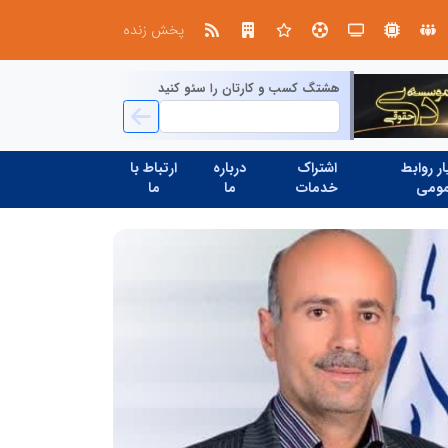
صنعت چوب؛ هنر، خلاقیت و اشتغال در کنار هم، که برای بقا نیازمند پشتیبانی از کالای ایرانی است
پخش زنده
هشتگ کسب و کارتان را سئو کنید
ر روابط
اشتراک
درباره
ارتباط با
ومی
خدمات
ما
ما