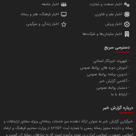
اخبار صنعت و تجارت
اخبار جامعه
اخبار علم و فناوری
اخبار فرهنگ، هنر و رسانه
اخبار ورزش
اخبار زندگی و سرگرمی
اخبار سازمان‌ها و شرکت‌ها
آهن و فولاد غدیر ایرانیان
دسترسی سریع
تامین آهن اسفنجی تولیدکنندگان فولاد در کشور
شهروند خبرنگار استانی
آموزش دوره های روابط عمومی
پایگاه اطلاع رسانی اعتلای نهادهای مردمی
تدوین برنامه روابط عمومی
مسعودصادقی
آکادمی گزارش خبر
دستیار روابط عمومی
ارتباط با ما
درباره گزارش خبر
خبرگزاری گزارش خبر به عنوان ارائه دهنده میز خدمات رسانه‌ای ویژه، مشاور ارتباطات و
رسانه و دارنده مجوز رسانه رسمی با شماره ثبت 86752 از وزارت محترم فرهنگ و ارشاد
تریبون
اسلامی جمهوری اسلامی ایران، در صدد برآمده است که به نیازهای رسانه ای کسب و