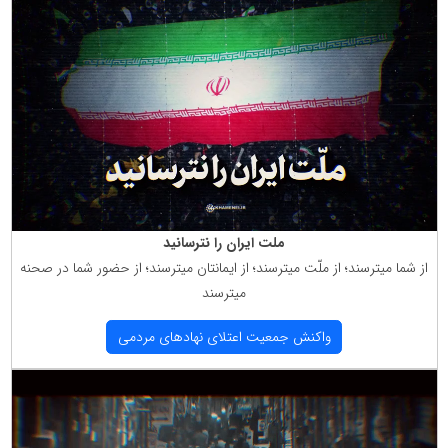
ملت ایران را نترسانید
از شما میترسند؛ از ملّت میترسند؛ از ایمانتان میترسند؛ از حضور شما در صحنه
میترسند
واكنش جمعیت اعتلای نهادهای مردمی