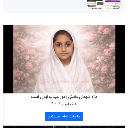
داغ شهدای دانش آموز میناب ابدی است
به كدامین گناه ؟!
ما ملت امام حسینیم