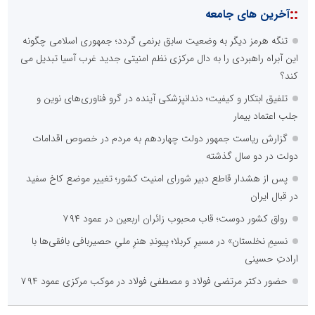
::
آخرین های جامعه
تنگه هرمز دیگر به وضعیت سابق برنمی گردد؛ جمهوری اسلامی چگونه
این آبراه راهبردی را به دال مرکزی نظم امنیتی جدید غرب آسیا تبدیل می
کند؟
تلفیق ابتکار و کیفیت؛ دندانپزشکی آینده در گرو فناوری‌های نوین و
جلب اعتماد بیمار
گزارش ریاست جمهور دولت چهاردهم به مردم در خصوص اقدامات
دولت در دو سال گذشته
پس از هشدار قاطع دبیر شورای امنیت کشور؛ تغییر موضع کاخ سفید
در قبال ایران
رواق کشور دوست؛ قاب محبوب زائران اربعین در عمود ۷۹۴
نسیمِ نخلستان» در مسیرِ کربلا؛ پیوندِ هنرِ ملیِ حصیربافی بافقی‌ها با
ارادتِ حسینی
حضور دکتر مرتضی فولاد و مصطفی فولاد در موکب مرکزی عمود ۷۹۴