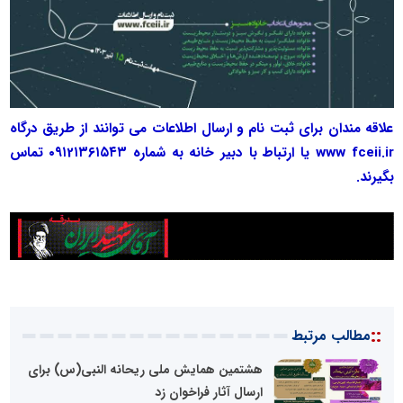
علاقه مندان برای ثبت نام و ارسال اطلاعات می توانند از طریق درگاه
www fceii.ir یا ارتباط با دبیر خانه به شماره ٠٩١2١٣٦١٥٤٣ تماس
بگیرند.
::
مطالب مرتبط
هشتمین همایش ملی ریحانه النبی(س) برای
ارسال آثار فراخوان زد