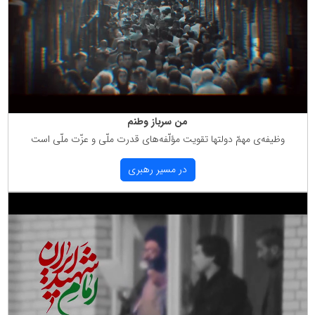
من سرباز وطنم
وظیفه‌ی مهمّ دولتها تقویت مؤلّفه‌های قدرت ملّی و عزّت ملّی است
در مسیر رهبری