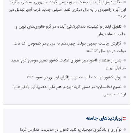
تنگه هرمز دیگر به وضعیت سابق برنمی گردد؛ جمهوری اسلامی چگونه
این آبراه راهبردی را به دال مرکزی نظم امنیتی جدید غرب آسیا تبدیل می
کند؟
تلفیق ابتکار و کیفیت؛ دندانپزشکی آینده در گرو فناوری‌های نوین و
جلب اعتماد بیمار
گزارش ریاست جمهور دولت چهاردهم به مردم در خصوص اقدامات
دولت در دو سال گذشته
پس از هشدار قاطع دبیر شورای امنیت کشور؛ تغییر موضع کاخ سفید
در قبال ایران
رواق کشور دوست؛ قاب محبوب زائران اربعین در عمود ۷۹۴
نسیمِ نخلستان» در مسیرِ کربلا؛ پیوندِ هنرِ ملیِ حصیربافی بافقی‌ها با
ارادتِ حسینی
::
پربازدیدهای جامعه
نوآوری و یادگیری دیجیتال؛ کلید تحول در مدیریت مدارس فردا