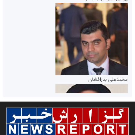
سازمان بورس و اوراق بهادار
مرجع اخبار موثق در بازارسرمایه
پایگاه خبری گفتمان یزد
محمدعلی بذرافشان
سازمان صنعت،معدن و تجارت