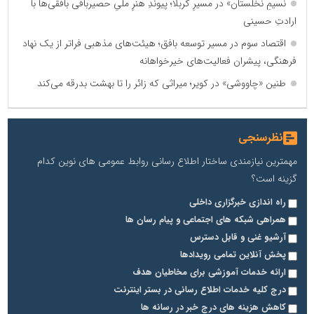
نسیمِ نخلستان» در مسیرِ کربلا؛ پیوندِ هنرِ ملیِ حصیربافی بافقی‌ها با
ارادتِ حسینی
اقتصاد سوم در مسیر توسعه بافق؛ هیئت‌های مذهبی فراتر از یک نهاد
فرهنگی، پیشران فعالیت‌های خیرخواهانه
طنین «چاووشی» در کویر؛ میراثی که زائر را تا بهشت بدرقه می‌کند
نظرسنجی
مهمترین نیازمندی ساختار اطلاع رسانی روابط عمومی های نوین کدام
گزینه است؟
راه اندازی خبرگزاری داخلی
همراهی شبکه های اجتماعی و پیام رسان ها
آرشیو غنی و قابل دسترس
پخش آنلاین تمامی رویدادها
ارائه خدمات آموزشی برای مخاطیان هدف
درج کلیه خدمات اطلاع رسانی در بستر اینترنت
کاهش هزینه های درج خبر در رسانه ها