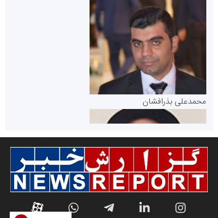
سازمان بورس و اوراق بهادار
مرجع اخبار موثق در بازارسرمایه
پایگاه خبری گفتمان یزد
محمدعلی بذرافشان
سازمان صنعت،معدن و تجارت