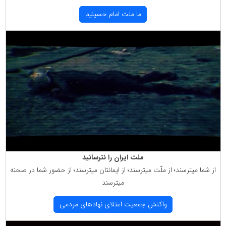
ما ملت امام حسینیم
ملت ایران را نترسانید
از شما میترسند؛ از ملّت میترسند؛ از ایمانتان میترسند؛ از حضور شما در صحنه
میترسند
واكنش جمعیت اعتلای نهادهای مردمی