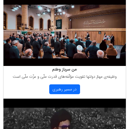
من سرباز وطنم
وظیفه‌ی مهمّ دولتها تقویت مؤلّفه‌های قدرت ملّی و عزّت ملّی است
در مسیر رهبری