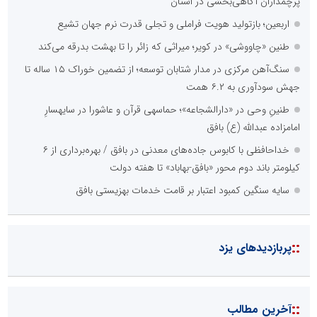
پرچمداران آگاهی‌بخشی در استان
اربعین؛ بازتولید هویت فراملی و تجلی قدرت نرم جهان تشیع
طنین «چاووشی» در کویر؛ میراثی که زائر را تا بهشت بدرقه می‌کند
سنگ‌آهن مرکزی در مدار شتابان توسعه؛ از تضمین خوراک ۱۵ ساله تا
جهش سودآوری به ۶.۲ همت
طنینِ وحی در «دارالشجاعه»؛ حماسهی قرآن و عاشورا در سایهسارِ
امامزاده عبدالله (ع) بافق
خداحافظی با کابوس جاده‌های معدنی در بافق / بهره‌برداری از ۶
کیلومتر باند دوم محور «بافق-بهاباد» تا هفته دولت
سایه سنگین کمبود اعتبار بر قامت خدمات بهزیستی بافق
::
پربازدیدهای یزد
::
آخرین مطالب