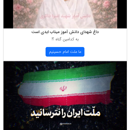
داغ شهدای دانش آموز میناب ابدی است
به كدامین گناه ؟!
ما ملت امام حسینیم