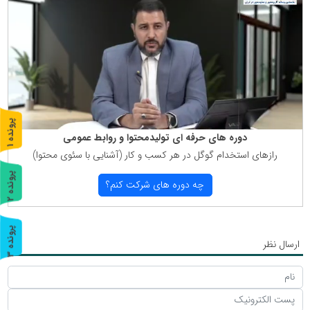
پ
1
دوره های حرفه ای تولیدمحتوا و روابط عمومی
ر
و
ن
د
ه
رازهای استخدام گوگل در هر كسب و كار (آشنایی با سئوی محتوا)
پ
2
چه دوره های شركت كنم؟
ر
و
ن
د
ه
پ
3
ارسال نظر
ر
و
ن
د
ه