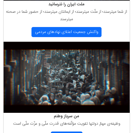
ملت ایران را نترسانید
از شما میترسند؛ از ملّت میترسند؛ از ایمانتان میترسند؛ از حضور شما در صحنه
میترسند
واكنش جمعیت اعتلای نهادهای مردمی
من سرباز وطنم
وظیفه‌ی مهمّ دولتها تقویت مؤلّفه‌های قدرت ملّی و عزّت ملّی است