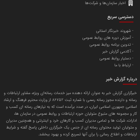
اخبار سازمان‌ها و شرکت‌ها
آهن و فولاد غدیر ایرانیان
دسترسی سریع
تامین آهن اسفنجی تولیدکنندگان فولاد در کشور
شهروند خبرنگار استانی
آموزش دوره های روابط عمومی
پایگاه اطلاع رسانی اعتلای نهادهای مردمی
تدوین برنامه روابط عمومی
مسعودصادقی
آکادمی گزارش خبر
دستیار روابط عمومی
ارتباط با ما
درباره گزارش خبر
خبرگزاری گزارش خبر به عنوان ارائه دهنده میز خدمات رسانه‌ای ویژه، مشاور ارتباطات و
رسانه و دارنده مجوز رسانه رسمی با شماره ثبت 86752 از وزارت محترم فرهنگ و ارشاد
تریبون
اسلامی جمهوری اسلامی ایران، در صدد برآمده است که به نیازهای رسانه ای کسب و
انتشار گسترده محتوا در رسانه گزارش خبر
کار و مجموعه های متبوع متولیان حوزه ارتباطات و روابط عمومی در سازمان ها،
ادارات، شرکت ها و تمامی مدیران کسب و کارهای خرد و اینترنتی و همچنین مدیران
پایگاه اطلاع رسانی دریا و نفت
و متولیان تولید محتوای رسانه ای از جنس یک خبرگزاری داخلی پاسخ گفته و شرایط
محمدعلی کرمعلی
ارتباطات و اطلاع رسانی را برای آنها تسریع کرده و بهبود ببخشد.