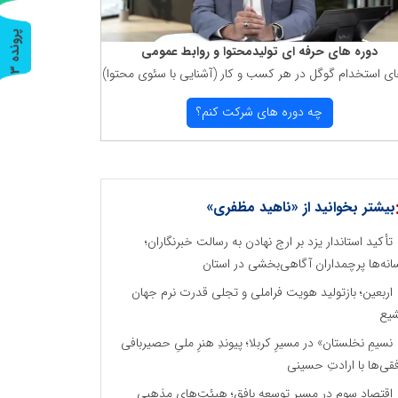
پ
3
دوره های حرفه ای تولیدمحتوا و روابط عمومی
ای استخدام گوگل در هر كسب و كار (آشنایی با سئوی محتوا)
ر
و
ن
د
ه
چه دوره های شركت كنم؟
بیشتر بخوانید از «ناهید مظفری»
تأکید استاندار یزد بر ارج نهادن به رسالت خبرنگاران؛
انه‌ها پرچمداران آگاهی‌بخشی در استان
اربعین؛ بازتولید هویت فراملی و تجلی قدرت نرم جهان
یع
نسیمِ نخلستان» در مسیرِ کربلا؛ پیوندِ هنرِ ملیِ حصیربافی
فقی‌ها با ارادتِ حسینی
اقتصاد سوم در مسیر توسعه بافق؛ هیئت‌های مذهبی