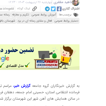
ناهید مظفری
چهارشنبه 26 اردیبهشت 1403 - 12:23
لینک کوتاه
اشتراک گذاری:
برچسب‌ها:
آموزش روابط عمومی
تکریم و معارفه
رسانه سئ
دستیار روابط عمومی
فعال و مشاور رسانه ای در یزد
شهرستان بافق
به گزارش خبرنگاران گروه جامعه
گزارش خبر،
مراسم تود
فرمانده انتظامی استان، حسینی امام جمعه، دهقان فرم
در سالن همایش های آهن شهر این شهرستان برگزار شد