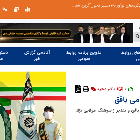
از کشف استعدادهای ناب تا پرورش آن‌ها با رویکردهای نوآورانه؛ مسیر تحول‌آفرین شنای ایران در سطح جهانی
ای روابط
تدوین برنامه روابط
آکادمی گزارش
دستیا
ی
عمومی
خبر
عم
0
0 |
امی بافق
فق و تقدیر از سرهنگ طولابی نژاد