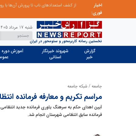
اخبار
صنعت چوب؛ هنر، خلاقیت و اشتغال در کنار هم، که برای بقا نیازمند پشتیبانی از کالای ایرانی است
فوری:
شنبه 17 مرداد 1405
نخستین رسانه کاربرمحور و سئومحور در ایران
گزارش
شهروند خبرنگار
آموزش دوره ه
خبر
استانی
عموم
جامعه
/
شبکه جامعه
مراسم تکریم و معارفه فرمانده انتظ
آیین اهدای حکم به سرهنگ یاوری فرمانده جدید انتظامی با
فرمانده سابق انتظامی شهرستان انجام شد.