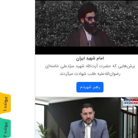
امام شهید ایران
برش‌هایی كه حضرت آیت‌الله شهید سیّدعلی خامنه‌ای
رضوان‌الله‌علیه طلب شهادت میكردند
رهبر شهیدم
پ
1
ر
و
ن
د
ه
پ
2
ر
و
ن
د
ه