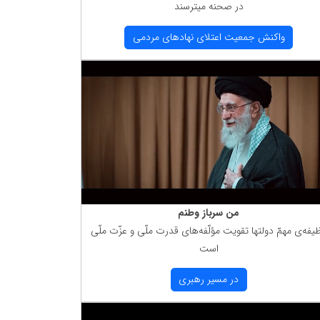
در صحنه میترسند
واكنش جمعیت اعتلای نهادهای مردمی
من سرباز وطنم
یفه‌ی مهمّ دولتها تقویت مؤلّفه‌های قدرت ملّی و عزّت ملّی
است
در مسیر رهبری