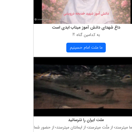
داغ شهدای دانش آموز میناب ابدی است
به كدامین گناه ؟!
ما ملت امام حسینیم
ملت ایران را نترسانید
ما میترسند؛ از ملّت میترسند؛ از ایمانتان میترسند؛ از حضور شما