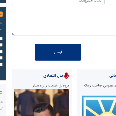
اص
عم
انی
مدل اقتصادی
ابط عمومی صاحب رسانه
پروفایل خبریت را راه بنداز
::
آن