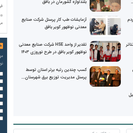
.
بلندآوازه کشورمان در بافق
فر
دم
آزمایشات طب کار پرسنل شرکت صنایع
می
معدنی نوظهور کویر بافق
اتر
تقدیر از واحد HSE شرکت صنایع معدنی
نوظهور کویر بافق در طرح نوروزی ۱۴۰۳
مه
نو
کسب چندین رتبه برتر استان توسط
پرسنل مدیریت توزیع برق شهرستان...
یل