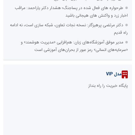
نسیمِ نخلستان» در مسیرِ کربلا؛ پیوندِ هنرِ ملیِ حصیربافی بافقی‌ها با
ارادتِ حسینی
حضور دکتر مرتضی فولاد و مصطفی فولاد در موکب مرکزی عمود ۷۹۴
::
پربازدیدهای جامعه
تنگه هرمز دیگر به وضعیت سابق برنمی گردد؛ جمهوری اسلامی چگونه
این آبراه راهبردی را به دال مرکزی نظم امنیتی جدید غرب آسیا تبدیل می
کند؟
گزارش ریاست جمهور دولت چهاردهم به مردم در خصوص اقدامات
دولت در دو سال گذشته
تلفیق ابتکار و کیفیت؛ دندانپزشکی آینده در گرو فناوری‌های نوین و
جلب اعتماد بیمار
::
آخرین مطالب