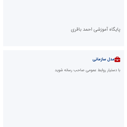
صنعت چوب؛ هنر، خلاقیت و اشتغال در کنار هم، که برای بقا نیازمند
پشتیبانی از کالای ایرانی است
لبنیات سنتی؛ میراثی که برای بقا به حمایت و نوآوری نیاز دارد
توسعه ورزش‌های رزمی و ترویج هرچه بهتر رشته‌های ورزشی، در گرو
خلاقیت و نوآوری است
ابتکار در ساماندهی فضای مجازی، خلاقیت در حمایت از خدمات
صنفی؛ رویکرد نوین اتحادیه کامیون‌داران کرج
طرحواره های فعال شده در پساجنگ؛ هشدار دکتر یاراحمد: مراقب
اخبار زرد و واکنش های هیجانی باشید
دکتر مرتضی پرهیزگار: نسخه نجات تعاون، شبکه سازی است، نه ادامه
راه قدیم
مدیر موفق آموزشگاه‌های زبان: هم‌افزایی «مدیریت هوشمند» و
«سرمایه‌های انسانی» رمز عبور از بحران‌های آموزشی است
مدل VIP