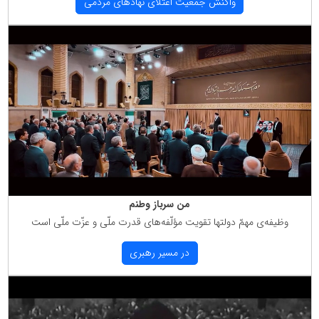
واكنش جمعیت اعتلای نهادهای مردمی
من سرباز وطنم
وظیفه‌ی مهمّ دولتها تقویت مؤلّفه‌های قدرت ملّی و عزّت ملّی است
در مسیر رهبری