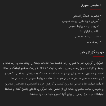
سازمان بورس و اوراق بهادار
مرجع اخبار موثق در بازارسرمایه
پایگاه خبری گفتمان یزد
محمدعلی بذرافشان
سازمان صنعت،معدن و تجارت