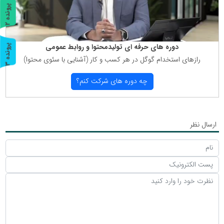
پ
2
ر
و
ن
د
ه
دوره های حرفه ای تولیدمحتوا و روابط عمومی
پ
3
رازهای استخدام گوگل در هر كسب و كار (آشنایی با سئوی محتوا)
ر
و
ن
د
ه
چه دوره های شركت كنم؟
ارسال نظر