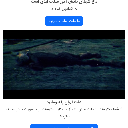
داغ شهدای دانش آموز میناب ابدی است
به كدامین گناه ؟!
ما ملت امام حسینیم
ملت ایران را نترسانید
از شما میترسند؛ از ملّت میترسند؛ از ایمانتان میترسند؛ از حضور شما در صحنه
میترسند