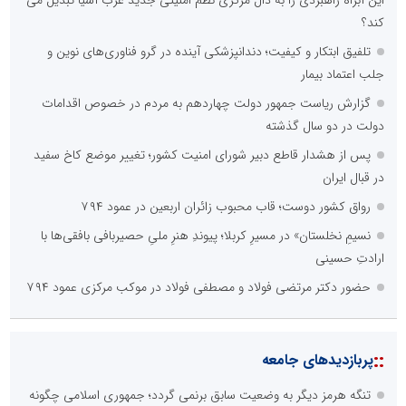
::
اخبار برگزیده در موتورهای جستجو
صورت‌های مالی سال ۱۴۰۴ کالبر در بوته رأی؛ پخش آنلاین مجمع برای
سهامداران در سراسر کشور
فراتر از بحران؛ چگونه خلاقیتِ اصناف و اتحادیه‌های پویا، اقتصاد
مردمی را نجات می‌دهد؟
چیستی طراشعر از نگاه امین افضل‌پور؛ چگونه یک شاعر ایرانی با انقلاب
در جایگاه حرف، شعر را از متن خطی به میدان ادراک بصری تبدیل کرد؟
الگوپذیری خلاق، بهره‌گیری از هوش مصنوعی و کشف استعدادها، سه
ضلع موفقیت جوانان کارآفرین
تنگه هرمز دیگر به وضعیت سابق برنمی گردد؛ جمهوری اسلامی چگونه
این آبراه راهبردی را به دال مرکزی نظم امنیتی جدید غرب آسیا تبدیل می
کند؟
ابتکار در حمایت از باشگاه‌ها و خلاقیت در توسعه ورزش همگانی؛ کلید
طلایی پیشرفت ورزش کشور