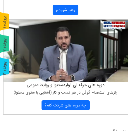
رهبر شهیدم
پ
1
ر
و
ن
د
ه
پ
2
ر
و
ن
د
ه
پ
3
ر
و
ن
د
ه
دوره های حرفه ای تولیدمحتوا و روابط عمومی
رازهای استخدام گوگل در هر كسب و كار (آشنایی با سئوی محتوا)
چه دوره های شركت كنم؟
ارسال نظر