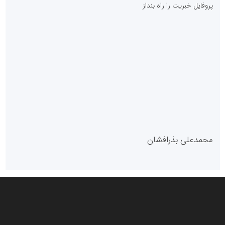
پایگاه آموزشی احمد باقری
مدل سازمانی
با دستیار روابط عمومی صاحب رسانه شوید
روابط عمومی خبرگزاری گزارش خبر