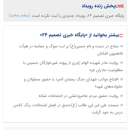
پخش زنده رویداد
پایگاه خبری تصمیم 24، رویداد جدیدی را ثبت نکرده است.
(بیشتر بدانید)
::
بیشتر بخوانید از «پایگاه خبری تصمیم 24»
سلاح در دست و نام حسین(ع) بر لب؛ سوگ و حماسه در هیأت
فاطمیون اشکنان
روایت مادر شهیده الهام زایری از پیوند شیرخوارگان حسینی با
مظلومیت مادران غزه
افتتاح موکب شهدای جنگ رمضان لامرد با حضور مسئولان و
خانواده‌های شهدا
روایت حضور مردم علامرودشتی در اجتماعات شبانه
مسجد علی ابن ابی طالب (ع)خندق در فصل امتحانات، رنگ کلاس
درس به خود گرفت