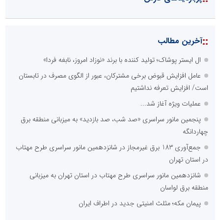
پیمان مکه؛ مثلث امنیتی جدید در اطراف ایران
بخش اول گفت‌وگوی رئیس‌جمهور پزشکیان با مردم
جمع‌آوری 183 برق غیرمجاز در شانزدهمین مانور سراسری طرح مهتاب
در استان تهران
::
آخرین های فارس
مکتب‌خانه‌ها دانشگاهِ اخلاق و حافظه تاریخی بافق هستند/ ضرورت
مستندسازی هنرِ آموزش سنتی
عطر کریمانه حضرت قاسم(ع) در قیامدشت پیچید؛ سفره «مشکل‌گشا»
به وسعت یک خیریه برگزار شد
سلاح در دست و نام حسین(ع) بر لب؛ سوگ و حماسه در هیأت
فاطمیون اشکنان
روایت مادر شهیده الهام زایری از پیوند شیرخوارگان حسینی با
مظلومیت مادران غزه
افتتاح موکب شهدای جنگ رمضان لامرد با حضور مسئولان و