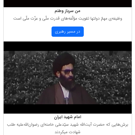
من سرباز وطنم
وظیفه‌ی مهمّ دولتها تقویت مؤلّفه‌های قدرت ملّی و عزّت ملّی است
در مسیر رهبری
امام شهید ایران
برش‌هایی كه حضرت آیت‌الله شهید سیّدعلی خامنه‌ای رضوان‌الله‌علیه طلب
شهادت میكردند