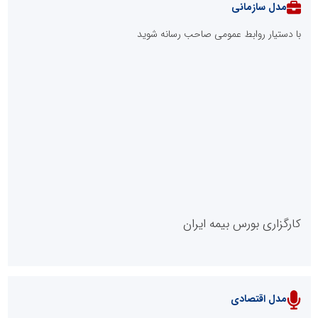
چهاردانگه
جمع‌آوری 183 برق غیرمجاز در شانزدهمین مانور سراسری طرح مهتاب
در استان تهران
شانزدهمین مانور سراسری طرح مهتاب در استان تهران به میزبانی
منطقه برق لواسان
پیمان مکه؛ مثلث امنیتی جدید در اطراف ایران
مدل VIP
پایگاه خبریت را راه بنداز