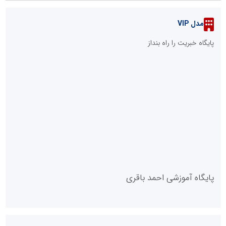
خانواده‌های شهدا
روایت حضور مردم علامرودشتی در اجتماعات شبانه
کشف 169 دستگاه استخراج رمزارز از یک واحد صنعتی در شهرک
صنعتی شمس آباد
::
پربازدیدهای فارس
::
آخرین مطالب
ال ایستر پوشاک؛ تولید کننده با برند «نوزاد امروز، نابغه فردا»
عامل افزایش قبوض برخی مشترکان، عبور از الگوی مصرف در تابستان
است/ افزایش تعرفه نداشتیم
عملیات ویژه آغاز شد...
پنجمین مانور سراسری «صد شب، صد بازدید» به میزبانی منطقه برق