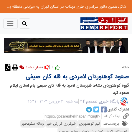
شانزدهمین مانور سراسری طرح مهتاب در استان تهران به میزبانی منطقه برق لواسان
0
0 |
خانه
نظر دهید
صعود کوهنوردان لامردی به قله کان صیفی
گروه کوهنوردی نشاط شهرستان لامرد به قله کان صیفی بام استان ایلام
صعود کرد.
پایگاه خبری تصمیم 24
سه شنبه 21 فروردین 1403 - 15:31
اشتراک گذاری:
لینک کوتاه
برچسب‌ها:
تیم کوهنوردی
خبرگزاری گزارش خبر
رسانه سئومحور
شهرستان لامرد
کوهنورد
دستیار روابط عمومی