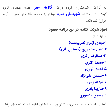
به گزارش خبرنگاران گروه ورزش
گزارش خبر
، همه اعضای گروه
کوهنوردی نشاط
شهرستان لامرد
موفق به صعود قله کان صیفی (بام
ایران) شده‌اند.
افراد شرکت کننده در این برنامه صعود
عبارتند از؛
۱-مهدی اژدری(سرپرست)
۲-عقیل منصوری (مسئول فنی)
۳-عبدالرضا زائری
۴-محمد زائری
۵-احمد انواری
۶-حسین علی‌نژاد
۷-عبداله زائری
۸-سارینا زائری
۹-یاسین منصوری
گفتنی است؛ کان صیفی، بلندترین قله استان ایلام است که جزء رشته