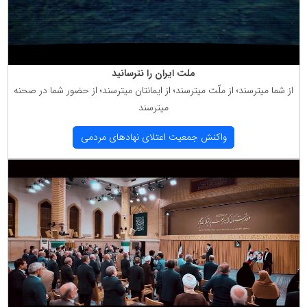
ملت ایران را نترسانید
از شما میترسند؛ از ملّت میترسند؛ از ایمانتان میترسند؛ از حضور شما در صحنه
میترسند
واكنش جمعیت اعتلای نهادهای مردمی