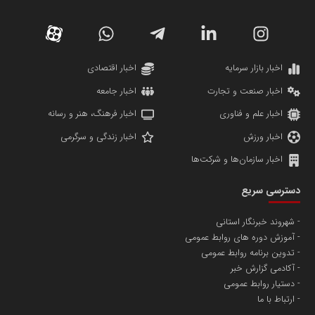
کارگزاری بورس بیمه ایران
مدل اقتصادی
پایگاه خبری نهضت ملی مسکن
پروفایل خبریت را راه بنداز
سازمان بورس و اوراق بهادار
مرجع اخبار موثق در بازارسرمایه