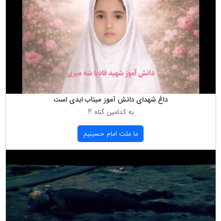
داغ شهدای دانش آموز میناب ابدی است
به كدامین گناه ؟!
ما ملت امام حسینیم