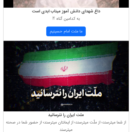
داغ شهدای دانش آموز میناب ابدی است
به كدامین گناه ؟!
ما ملت امام حسینیم
ملت ایران را نترسانید
از شما میترسند؛ از ملّت میترسند؛ از ایمانتان میترسند؛ از حضور شما در صحنه
میترسند