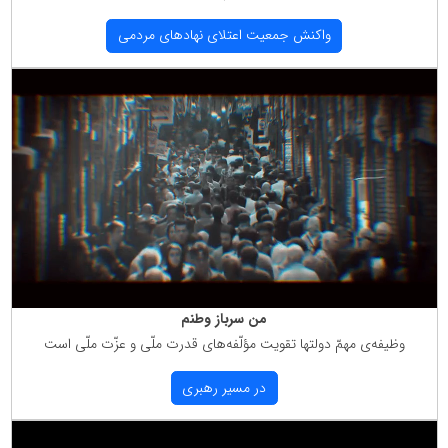
واكنش جمعیت اعتلای نهادهای مردمی
من سرباز وطنم
وظیفه‌ی مهمّ دولتها تقویت مؤلّفه‌های قدرت ملّی و عزّت ملّی است
در مسیر رهبری