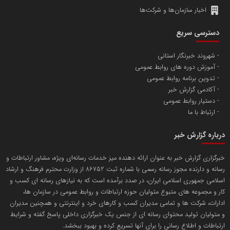
اخبار سازمان‌ها و شرکت‌ها
آهن و فولاد غدیر ایرانیان
دسترسی سریع
تامین آهن اسفنجی تولیدکنندگان فولاد در کشور
شهروند خبرنگار استانی
آموزش دوره های روابط عمومی
پایگاه اطلاع رسانی اعتلای نهادهای مردمی
تدوین برنامه روابط عمومی
مسعودصادقی
آکادمی گزارش خبر
دستیار روابط عمومی
ارتباط با ما
درباره گزارش خبر
خبرگزاری گزارش خبر به عنوان ارائه دهنده میز خدمات رسانه‌ای ویژه، مشاور ارتباطات و
رسانه و دارنده مجوز رسانه رسمی با شماره ثبت 86752 از وزارت محترم فرهنگ و ارشاد
تریبون
اسلامی جمهوری اسلامی ایران، در صدد برآمده است که به نیازهای رسانه ای کسب و
انتشار گسترده محتوا در رسانه گزارش خبر
کار و مجموعه های متبوع متولیان حوزه ارتباطات و روابط عمومی در سازمان ها،
ادارات، شرکت ها و تمامی مدیران کسب و کارهای خرد و اینترنتی و همچنین مدیران
پایگاه اطلاع رسانی دریا و نفت
و متولیان تولید محتوای رسانه ای از جنس یک خبرگزاری داخلی پاسخ گفته و شرایط
محمدعلی کرمعلی
ارتباطات و اطلاع رسانی را برای آنها تسریع کرده و بهبود ببخشد.