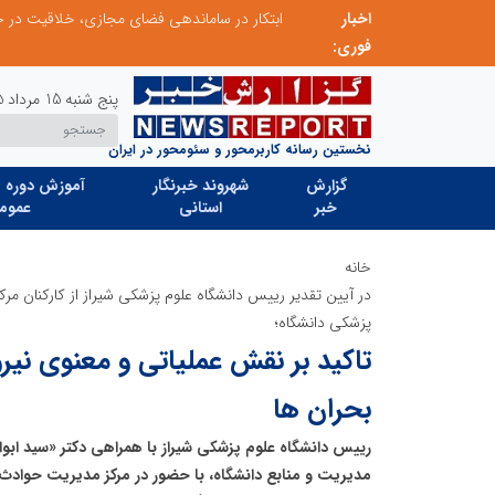
اخبار
ابتکار در ساماندهی فضای مجازی، خلاقیت در حمایت از خدمات صنفی؛ رویکرد نوین اتحادیه کامیون‌داران کرج
فوری:
پنج شنبه 15 مرداد 1405
نخستین رسانه کاربرمحور و سئومحور در ایران
گزارش
شهروند خبرنگار
آموزش دوره ه
خبر
استانی
عموم
خانه
در آیین تقدیر رییس دانشگاه علوم پزشکی شیراز از کارکنان م
پزشکی دانشگاه؛
بحران ها
رییس دانشگاه علوم پزشکی شیراز با همراهی دکتر «سید ا
مدیریت و منابع دانشگاه، با حضور در مرکز مدیریت حوادث