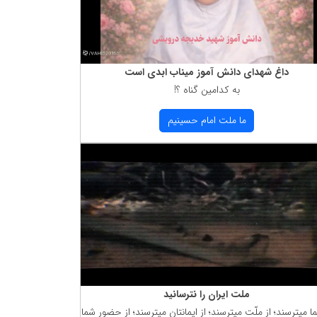
داغ شهدای دانش آموز میناب ابدی است
به كدامین گناه ؟!
ما ملت امام حسینیم
ملت ایران را نترسانید
ما میترسند؛ از ملّت میترسند؛ از ایمانتان میترسند؛ از حضور شما