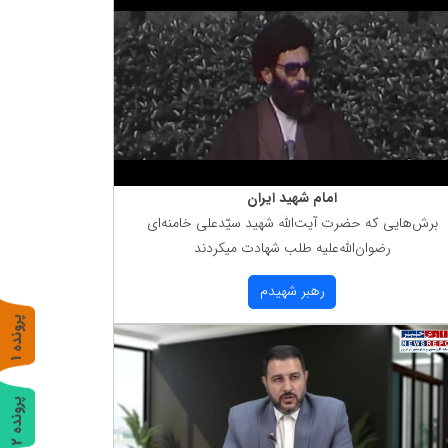
امام شهید ایران
برش‌هایی كه حضرت آیت‌الله شهید سیّدعلی خامنه‌ای
رضوان‌الله‌علیه طلب شهادت میكردند
رهبر شهیدم
پ
1
ر
و
ن
د
ه
پ
2
ر
و
ن
د
ه