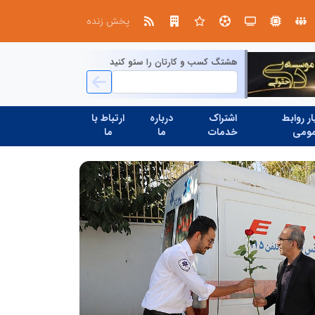
صنعت چوب؛ هنر، خلاقیت و اشتغال در کنار هم، که برای بقا نیازمند پشتیبانی از کالای ایرانی است
پخش زنده
هشتگ کسب و کارتان را سئو کنید
ر روابط
اشتراک
درباره
ارتباط با
ومی
خدمات
ما
ما