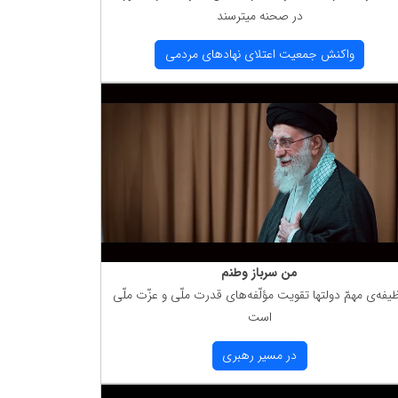
در صحنه میترسند
واكنش جمعیت اعتلای نهادهای مردمی
من سرباز وطنم
یفه‌ی مهمّ دولتها تقویت مؤلّفه‌های قدرت ملّی و عزّت ملّی
است
در مسیر رهبری