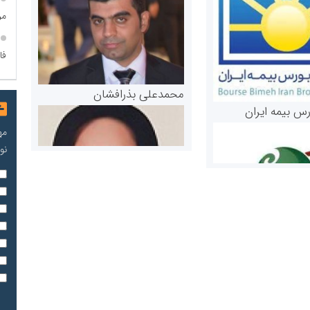
مر
فا
محمدعلی بذرافشان
رس بیمه ایران
مه
نو
مریم حاج نوروز نظری
 و اوراق بهادار
ثق در بازارسرمایه