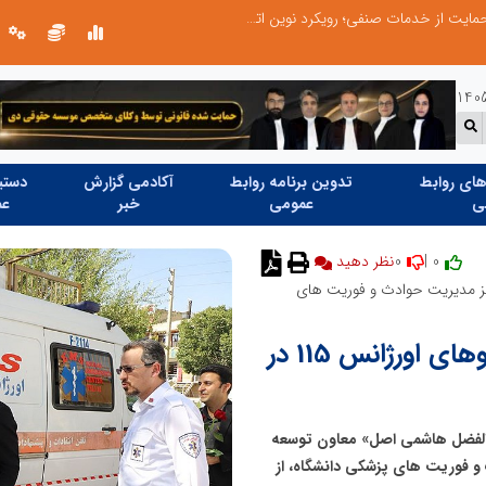
طرحواره های فعال شده در پساجنگ؛ هشدار دکتر یاراحمد: مراقب اخبار زرد و واکنش های هیجانی باشید
ای روابط
تدوین برنامه روابط
آکادمی گزارش
دستیا
ی
عمومی
خبر
عم
0
0 |
رکز مدیریت حوادث و فوریت های
تاکید بر نقش عملیاتی و معنوی نیروهای اورژانس 115 در
بوالفضل هاشمی اصل» معاون توسعه
 و فوریت های پزشکی دانشگاه، از