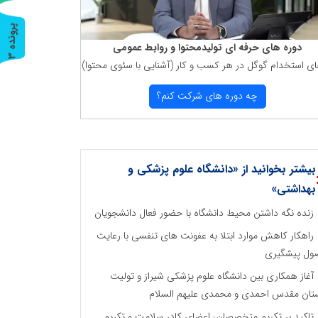
پ
3
دوره های حرفه ای تولیدمحتوا و روابط عمومی
ر
و
ن
د
ه
ای استخدام گوگل در هر كسب و كار (آشنایی با سئوی محتوا)
چه دوره های شركت كنم؟
بیشتر بخوانید از «دانشگاه علوم پزشکی و
بهداشتی»
زنده نگه داشتن محیط دانشگاه با حضور فعال دانشجویان
راهکار کاهش موارد ابتلا به عفونت های تنفسی با رعایت
ول پیشگیری
آغاز همکاری بین دانشگاه علوم پزشکی شیراز و تولیت
تان مقدس احمدی و محمدی علیهم السلام
تاکید بر تکریم متخصصان، اعضای کادر سلامت و تکریم