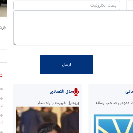
رازه
::
انی
مدل اقتصادی
ابط عمومی صاحب رسانه
پروفایل خبریت را راه بنداز
اص
آس