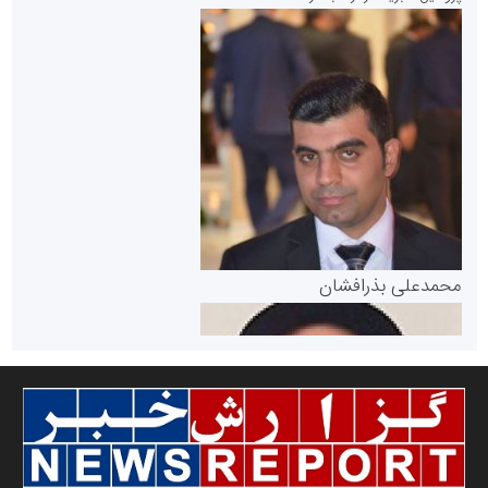
سازمان بورس و اوراق بهادار
مرجع اخبار موثق در بازارسرمایه
پایگاه خبری گفتمان یزد
محمدعلی بذرافشان
سازمان صنعت،معدن و تجارت