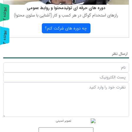
دوره های حرفه ای تولیدمحتوا و روابط عمومی
پ
2
رازهای استخدام گوگل در هر كسب و كار (آشنایی با سئوی محتوا)
ر
و
ن
د
ه
چه دوره های شركت كنم؟
پ
3
ر
و
ن
د
ه
ارسال نظر