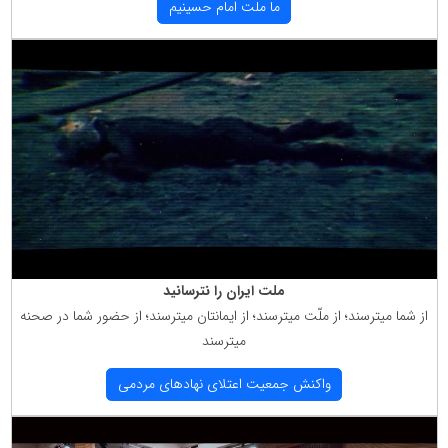
ما ملت امام حسینیم
ملت ایران را نترسانید
از شما میترسند؛ از ملّت میترسند؛ از ایمانتان میترسند؛ از حضور شما در صحنه
میترسند
واكنش جمعیت اعتلای نهادهای مردمی