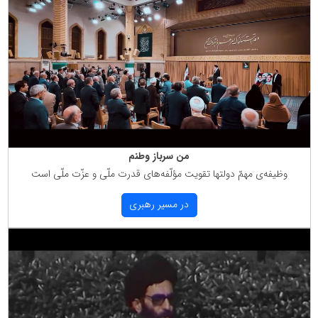
من سرباز وطنم
وظیفه‌ی مهمّ دولتها تقویت مؤلّفه‌های قدرت ملّی و عزّت ملّی است
در مسیر رهبری