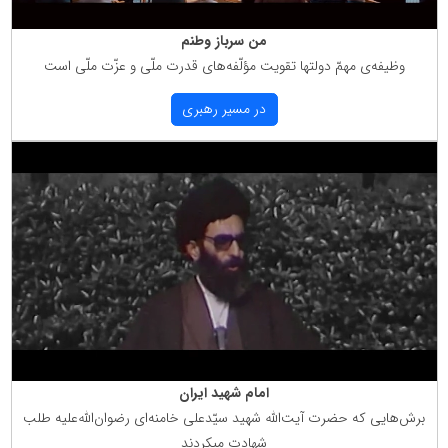
من سرباز وطنم
وظیفه‌ی مهمّ دولتها تقویت مؤلّفه‌های قدرت ملّی و عزّت ملّی است
در مسیر رهبری
امام شهید ایران
برش‌هایی كه حضرت آیت‌الله شهید سیّدعلی خامنه‌ای رضوان‌الله‌علیه طلب
شهادت میكردند