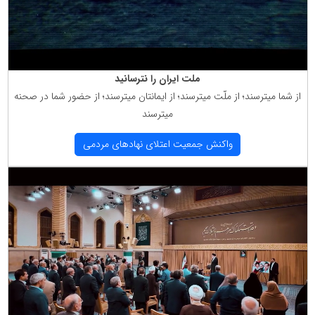
ملت ایران را نترسانید
از شما میترسند؛ از ملّت میترسند؛ از ایمانتان میترسند؛ از حضور شما در صحنه
میترسند
واكنش جمعیت اعتلای نهادهای مردمی