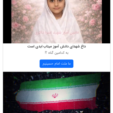
داغ شهدای دانش آموز میناب ابدی است
به كدامین گناه ؟!
ما ملت امام حسینیم