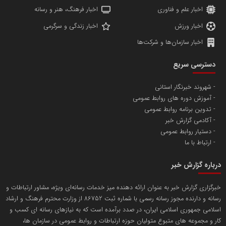
اخبار علم و فناوری
اخبار فرهنگ، هنر و رسانه
اخبار ورزش
اخبار زندگی و سرگرمی
اخبار سازمان‌ها و شرکت‌ها
آهن و فولاد غدیر ایرانیان
دسترسی سریع
تامین آهن اسفنجی تولیدکنندگان فولاد در کشور
شهروند خبرنگار استانی
آموزش دوره های روابط عمومی
پایگاه اطلاع رسانی اعتلای نهادهای مردمی
تدوین برنامه روابط عمومی
مسعودصادقی
آکادمی گزارش خبر
دستیار روابط عمومی
ارتباط با ما
درباره گزارش خبر
خبرگزاری گزارش خبر به عنوان ارائه دهنده میز خدمات رسانه‌ای ویژه، مشاور ارتباطات و
رسانه و دارنده مجوز رسانه رسمی با شماره ثبت 86752 از وزارت محترم فرهنگ و ارشاد
تریبون
اسلامی جمهوری اسلامی ایران، در صدد برآمده است که به نیازهای رسانه ای کسب و
انتشار گسترده محتوا در رسانه گزارش خبر
کار و مجموعه های متبوع متولیان حوزه ارتباطات و روابط عمومی در سازمان ها،