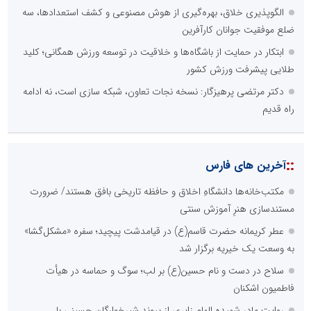
الگوپذیری خلاق، بهره‌گیری از هوش مصنوعی و کشف استعدادها، سه
ضلع موفقیت جوانان کارآفرین
ابتکار در حمایت از باشگاه‌ها و خلاقیت در توسعه ورزش همگانی؛ کلید
طلایی پیشرفت ورزش کشور
دکتر مرتضی پرهیزگار: نسخه نجات تعاون، شبکه سازی است، نه ادامه
راه قدیم
::
آخرین های فارس
مکتب‌خانه‌ها دانشگاهِ اخلاق و حافظه تاریخی بافق هستند/ ضرورت
مستندسازی هنرِ آموزش سنتی
عطر کریمانه حضرت قاسم(ع) در قیامدشت پیچید؛ سفره «مشکل‌گشا»
به وسعت یک خیریه برگزار شد
سلاح در دست و نام حسین(ع) بر لب؛ سوگ و حماسه در هیأت
فاطمیون اشکنان
روایت مادر شهیده الهام زایری از پیوند شیرخوارگان حسینی با