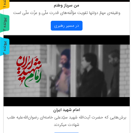
پ
1
من سرباز وطنم
ر
و
ن
د
ه
وظیفه‌ی مهمّ دولتها تقویت مؤلّفه‌های قدرت ملّی و عزّت ملّی است
پ
2
در مسیر رهبری
ر
و
ن
د
ه
پ
3
ر
و
ن
د
ه
امام شهید ایران
برش‌هایی كه حضرت آیت‌الله شهید سیّدعلی خامنه‌ای رضوان‌الله‌علیه طلب
شهادت میكردند