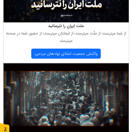
ملت ایران را نترسانید
از شما میترسند؛ از ملّت میترسند؛ از ایمانتان میترسند؛ از حضور شما در صحنه
میترسند
واكنش جمعیت اعتلای نهادهای مردمی