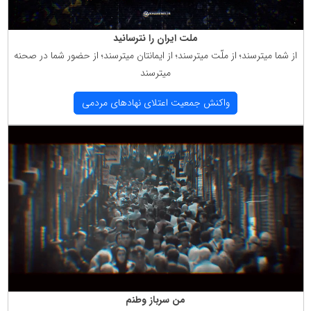
ملت ایران را نترسانید
از شما میترسند؛ از ملّت میترسند؛ از ایمانتان میترسند؛ از حضور شما در صحنه
میترسند
واكنش جمعیت اعتلای نهادهای مردمی
من سرباز وطنم