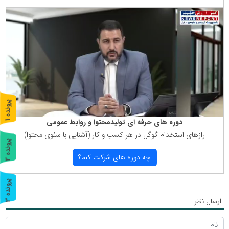
پ
1
دوره های حرفه ای تولیدمحتوا و روابط عمومی
ر
و
ن
د
ه
رازهای استخدام گوگل در هر كسب و كار (آشنایی با سئوی محتوا)
پ
2
چه دوره های شركت كنم؟
ر
و
ن
د
ه
پ
3
ارسال نظر
ر
و
ن
د
ه