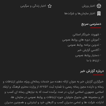
اخبار ورزش
اخبار زندگی و سرگرمی
اخبار سازمان‌ها و شرکت‌ها
آهن و فولاد غدیر ایرانیان
دسترسی سریع
تامین آهن اسفنجی تولیدکنندگان فولاد در کشور
شهروند خبرنگار استانی
آموزش دوره های روابط عمومی
پایگاه اطلاع رسانی اعتلای نهادهای مردمی
تدوین برنامه روابط عمومی
مسعودصادقی
آکادمی گزارش خبر
دستیار روابط عمومی
ارتباط با ما
درباره گزارش خبر
خبرگزاری گزارش خبر به عنوان ارائه دهنده میز خدمات رسانه‌ای ویژه، مشاور ارتباطات و
رسانه و دارنده مجوز رسانه رسمی با شماره ثبت 86752 از وزارت محترم فرهنگ و ارشاد
تریبون
اسلامی جمهوری اسلامی ایران، در صدد برآمده است که به نیازهای رسانه ای کسب و
انتشار گسترده محتوا در رسانه گزارش خبر
کار و مجموعه های متبوع متولیان حوزه ارتباطات و روابط عمومی در سازمان ها،
ادارات، شرکت ها و تمامی مدیران کسب و کارهای خرد و اینترنتی و همچنین مدیران