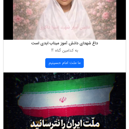
داغ شهدای دانش آموز میناب ابدی است
به كدامین گناه ؟!
ما ملت امام حسینیم