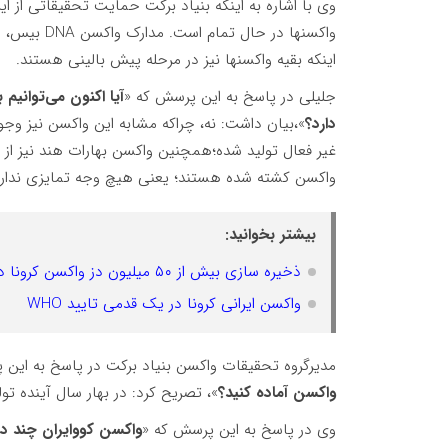
وی با اشاره به اینکه بنیاد برکت حمایت تحقیقاتی از ای
واکسنها در 
اینکه بقیه واکسنها نیز در مرحله پیش بالینی هستند.
جلیلی در پاسخ به این پرسش که «
آیا اکنون می‌توانیم 
دارد؟
»،بیان داشت: نه، چراکه مشابه این واکسن نیز وجو
غیر فعال تولید شده؛همچنین واکسن بهارات هند نیز ا
واکسن کشته شده هستند؛ یعنی هیچ وجه تمایزی نداری
بیشتر بخوانید:
ذخیره سازی بیش از ۵۰ میلیون دز واکسن کرونا در کشور
واکسن ایرانی کرونا در یک قدمی تایید WHO
مدیرگروه تحقیقات واکسن بنیاد برکت در پاسخ به این 
واکسن آماده کنید؟
»، تصریح کرد: در بهار سال آینده تولید ماهیانه بیش از 10 م
وی در پاسخ به این پرسش که «
واکسن کووایران چند درص