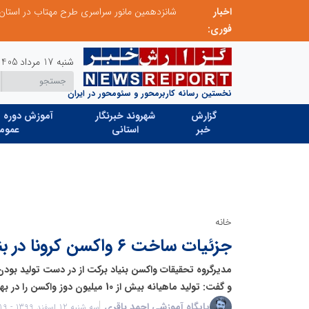
اخبار
 میزبانی منطقه برق لواسان
جمع‌آوری 183 برق غیرمجاز در شانزدهمین مانور سراسری طرح مهتاب در استان تهران
فوری:
شنبه 17 مرداد 1405
نخستین رسانه کاربرمحور و سئومحور در ایران
گزارش
شهروند خبرنگار
آموزش دوره ه
خبر
استانی
عموم
خانه
جزئیات ساخت ۶ واکسن کرونا در بنیاد برکت
و گفت: تولید ماهیانه بیش از 10 میلیون دوز واکسن را در بهار سال آینده پیش بینی کرده‌ایم.
پایگاه آموزشی احمد باقری
سه شنبه 12 اسفند 1399 - 15:19