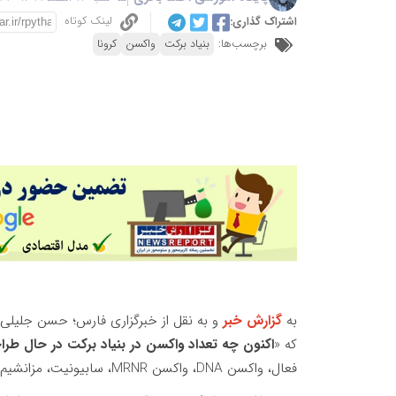
لینک کوتاه
اشتراک گذاری:
برچسب‌ها:
بنیاد برکت
واکسن
کرونا
به
گزارش خبر
و به نقل از خبرگزاری فارس؛ حسن جلیلی
که «
اکنون چه تعداد واکسن در بنیاد برکت در حال طر
فعال، واکسن DNA، واکسن MRNR، سابیونیت، مزانشیم و واکسن سرخک است.