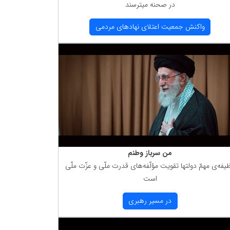
در صحنه میترسند
واكنش جمعیت اعتلای نهادهای مردمی
من سرباز وطنم
یفه‌ی مهمّ دولتها تقویت مؤلّفه‌های قدرت ملّی و عزّت ملّی
است
در مسیر رهبری