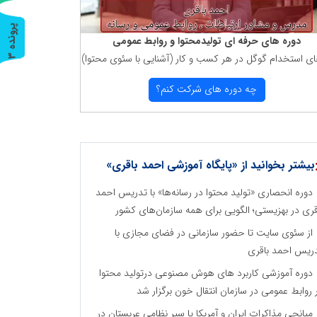
پ
3
دوره های حرفه ای تولیدمحتوا و روابط عمومی
ای استخدام گوگل در هر كسب و كار (آشنایی با سئوی محتوا)
ر
و
ن
د
ه
چه دوره های شركت كنم؟
بیشتر بخوانید از «پایگاه آموزشی احمد باقری»
دوره انحصاری «تولید محتوا در رسانه‌ها» با تدریس احمد
قری در بهزیستی؛ الگویی برای همه سازمان‌های کشور
از سئوی سایت تا حضور سازمانی در فضای مجازی با
ریس احمد باقری
دوره آموزشی کاربرد های هوش مصنوعی درتولید محتوا
 روابط عمومی در سازمان انتقال خون برگزار شد
میانجی مذاکرات ایران و آمریکا یا سپر نظامی عربستان در