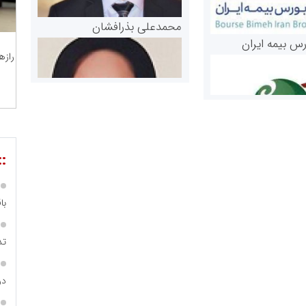
محمدعلی بذرافشان
رس بیمه ایران
رازه
::
مریم حاج نوروز نظری
با
 و اوراق بهادار
ثق در بازارسرمایه
تد
در