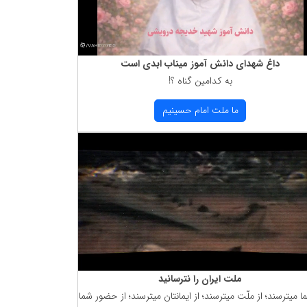
داغ شهدای دانش آموز میناب ابدی است
به كدامین گناه ؟!
ما ملت امام حسینیم
ملت ایران را نترسانید
ما میترسند؛ از ملّت میترسند؛ از ایمانتان میترسند؛ از حضور شما