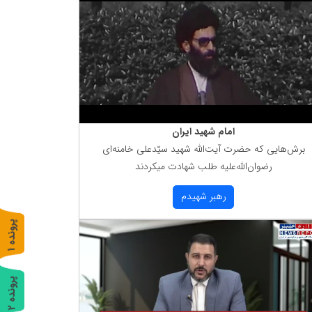
امام شهید ایران
برش‌هایی كه حضرت آیت‌الله شهید سیّدعلی خامنه‌ای
رضوان‌الله‌علیه طلب شهادت میكردند
رهبر شهیدم
پ
1
ر
و
ن
د
ه
پ
2
ر
و
ن
د
ه