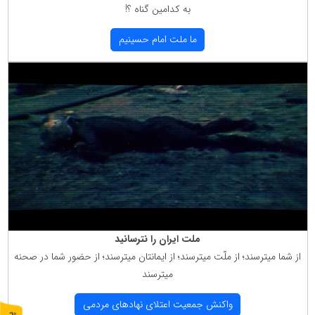
به كدامین گناه ؟!
ما ملت امام حسینیم
ملت ایران را نترسانید
از شما میترسند؛ از ملّت میترسند؛ از ایمانتان میترسند؛ از حضور شما در صحنه
میترسند
واكنش جمعیت اعتلای نهادهای مردمی