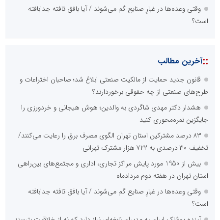
وقتی وعده‌ها در غبارِ صنایع گم می‌شوند / آیا بافق تافته جدابافته
است؟
::
آخرین مطالب
قانون جدید حمایت از مالکیت صنعتی ابلاغ شد؛ صاحبان اختراعات و
طرح‌های صنعتی از چه حقوقی برخوردارند؟
هشدار دکتر مهدی شاگردی به والدین؛ هوش هیجانی و خردورزی را
جایگزین نمره‌محوری کنید
۸۳ درصد مشترکین استان تهران الگوی مصرف برق را رعایت می‌کنند/
تخفیف ۳۰ درصدی به ۷۲۲ هزار مشترک تهرانی
بیش از 1950 مورد پایش مراکز تجاری، اداری و مجتمع‌های بین‌راهی
استان تهران در هفته دوم مردادماه
وقتی وعده‌ها در غبارِ صنایع گم می‌شوند / آیا بافق تافته جدابافته
است؟
آینده پوشاک ایران به مدیران نابغه‌ای نیاز دارد که نه از خلاقیت بترسند